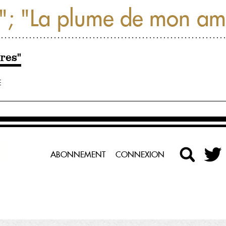
"; "La plume de mon ami
res"
E
ABONNEMENT
CONNEXION