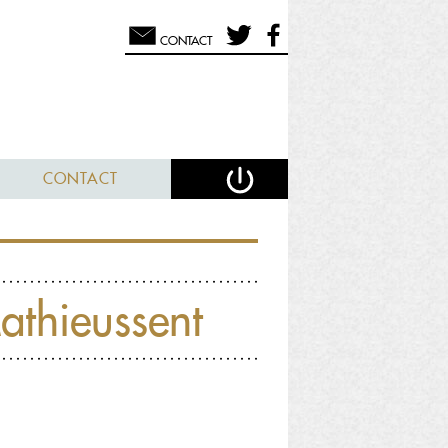
CONTACT
CONTACT
athieussent