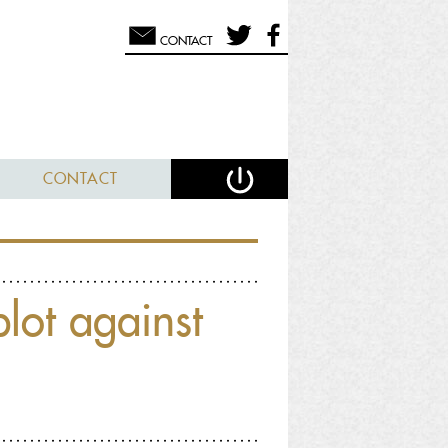
CONTACT
CONTACT
lot against