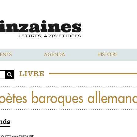
ENTS
AGENDA
HISTOIRE
LIVRE
oètes baroques alleman
nds