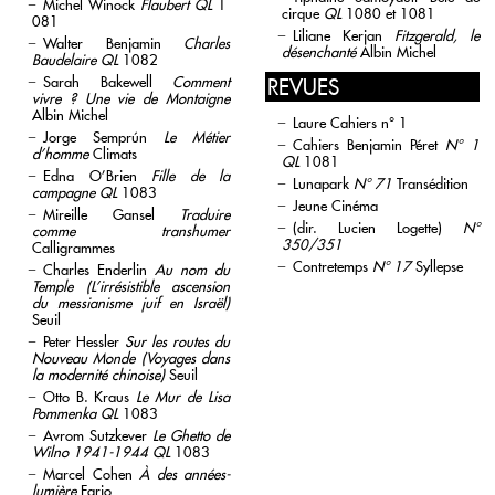
Michel Winock
Flaubert
QL
1
cirque
QL
1080 et 1081
081
Liliane Kerjan
Fitzgerald, le
Walter Benjamin
Charles
désenchanté
Albin Michel
Baudelaire
QL
1082
Sarah Bakewell
Comment
REVUES
vivre ? Une vie de Montaigne
Albin Michel
Laure Cahiers n° 1
Jorge Semprún
Le Métier
Cahiers Benjamin Péret
N° 1
d’homme
Climats
QL
1081
Edna O’Brien
Fille de la
Lunapark
N° 71
Transédition
campagne
QL
1083
Jeune Cinéma
Mireille Gansel
Traduire
(dir. Lucien Logette)
N°
comme transhumer
350/351
Calligrammes
Contretemps
N° 17
Syllepse
Charles Enderlin
Au nom du
Temple (L’irrésistible ascension
du messianisme juif en Israël)
Seuil
Peter Hessler
Sur les routes du
Nouveau Monde (Voyages dans
la modernité chinoise)
Seuil
Otto B. Kraus
Le Mur de Lisa
Pommenka
QL
1083
Avrom Sutzkever
Le Ghetto de
Wilno 1941-1944 QL
1083
Marcel Cohen
À des années-
lumière
Fario