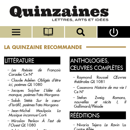
LA QUINZAINE RECOMMANDE
LITTÉRATURE
ANTHOLOGIES,
ŒUVRES COMPLÈTES
Les Poésies de François
Caradec
Ce N°
Raymond Roussel
Œuvres
Claude Adelen
Obligés d’être
théâtrales
QL
1081
ici, poèmes
QL
1080
Casanova
Histoire de ma vie I
Jacques Sojcher
L’Idée du
Ce N°
manque, poèmes
Fata Morgana
Stefan Zweig
Romans,
Salah Stétié
Sur le cœur
nouvelles et récits I, II
d’Isrâfil, poèmes
Fata Morgana
Gallimard/Pléiade
Jean-Michel Maulpoix
La
RÉÉDITIONS
Musique inconnue
Corti
Miroslav Penkov
À l’est de
Nivaria Tejera
Le Ravin
La
l’Ouest
QL
1080
Contre Allée