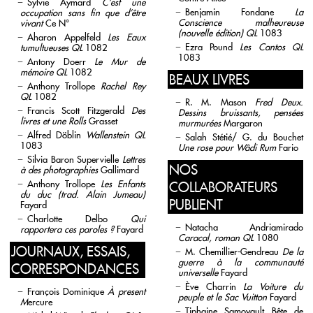
Sylvie Aymard
C’est une
Benjamin Fondane
La
occupation sans fin que d’être
Conscience malheureuse
vivant
Ce N°
(nouvelle édition)
QL
1083
Aharon Appelfeld
Les Eaux
Ezra Pound
Les Cantos QL
tumultueuses
QL
1082
1083
Antony Doerr
Le Mur de
mémoire
QL
1082
BEAUX LIVRES
Anthony Trollope
Rachel Rey
QL
1082
R. M. Mason
Fred Deux.
Francis Scott Fitzgerald
Des
Dessins bruissants, pensées
livres et une Rolls
Grasset
murmurées
Margaron
Alfred Döblin
Wallenstein
QL
Salah Stétié/ G. du Bouchet
1083
Une rose pour Wâdi Rum
Fario
Silvia Baron Supervielle
Lettres
NOS
à des photographies
Gallimard
Anthony Trollope
Les Enfants
COLLABORATEURS
du duc (trad. Alain Jumeau)
PUBLIENT
Fayard
Charlotte Delbo
Qui
Natacha Andriamirado
rapportera ces paroles ?
Fayard
Caracal, roman
QL
1080
JOURNAUX, ESSAIS,
M. Chemillier-Gendreau
De la
guerre à la communauté
CORRESPONDANCES
universelle
Fayard
Ève Charrin
La Voiture du
François Dominique
À present
peuple et le Sac Vuitton
Fayard
M
ercure
Tiphaine Samoyault Bête de