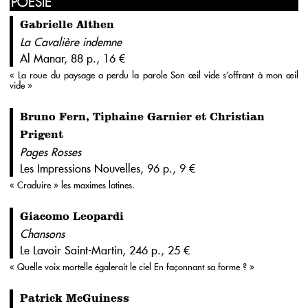
POÉSIE
Gabrielle Althen
La Cavalière indemne
Al Manar, 88 p., 16 €
« La roue du paysage a perdu la parole Son œil vide s’offrant à mon œil
vide »
Bruno Fern, Tiphaine Garnier et Christian
Prigent
Pages Rosses
Les Impressions Nouvelles, 96 p., 9 €
« Craduire » les maximes latines.
Giacomo Leopardi
Chansons
Le Lavoir Saint-Martin, 246 p., 25 €
« Quelle voix mortelle égalerait le ciel En façonnant sa forme ? »
Patrick McGuiness