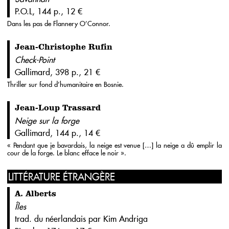
P.O.L, 144 p., 12 €
Dans les pas de Flannery O’Connor.
Jean-Christophe Rufin
Check-Point
Gallimard, 398 p., 21 €
Thriller sur fond d’humanitaire en Bosnie.
Jean-Loup Trassard
Neige sur la forge
Gallimard, 144 p., 14 €
« Pendant que je bavardais, la neige est venue […] la neige a dû emplir la
cour de la forge. Le blanc efface le noir ».
LITTÉRATURE ÉTRANGÈRE
A. Alberts
Îles
trad. du néerlandais par Kim Andriga