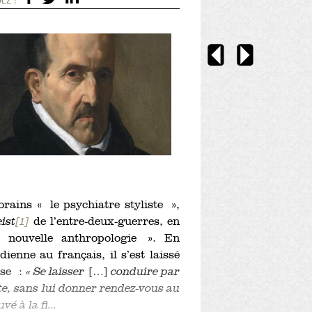
ains « le psychiatre styliste »,
eist
[1]
de l’entre-deux-guerres, en
« nouvelle anthropologie ». En
enne au français, il s’est laissé
ise :
« Se laisser
[…]
conduire par
site, sans lui donner rendez-vous au
é à la fi...