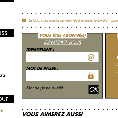
La lecture des articles est réservée à la souscription d‘un
abon
USSI
VOUS ÊTES ABONNÉ(E)
IDENTIFIEZ VOUS
IDENTIFIANT :
MOT DE PASSE :
 au
Mot de passe oublié
IQUE
de
VOUS AIMEREZ AUSSI