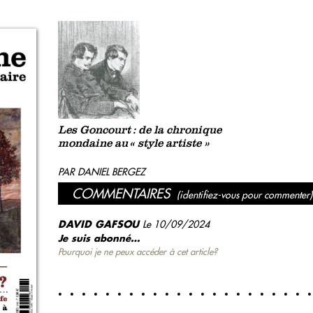
Les Goncourt : de la chronique
mondaine au « style artiste »
PAR DANIEL BERGEZ
COMMENTAIRES
(identifiez-vous pour commenter)
DAVID GAFSOU
Le 10/09/2024
Je suis abonné…
Pourquoi je ne peux accéder à cet article?