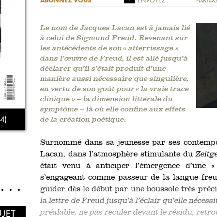
ABONNEZ VOUS
Le nom de Jacques Lacan est à jamais lié
à celui de Sigmund Freud. Revenant sur
les antécédents de son « atterrissage »
dans l’œuvre de Freud, il est allé jusqu’à
déclarer qu’il s’était produit d’une
manière aussi nécessaire que singulière,
en vertu de son goût pour « la vraie trace
clinique » – la dimension littérale du
symptôme – là où elle confine aux effets
4)
de la création poétique.
Surnommé dans sa jeunesse par ses contempor
Lacan, dans l’atmosphère stimulante du
Zeitg
était venu à anticiper l’émergence d’une 
s’engageant comme passeur de la langue freudi
guider dès le début par une boussole très préc
la lettre de Freud jusqu’à l’éclair qu’elle néces
UJET
préalable, ne pas reculer devant le résidu, retrouv