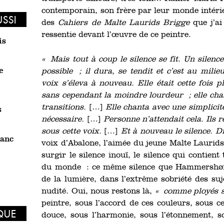
contemporain, son frère par leur monde intérie
USSI
des
Cahiers de Malte Laurids Brigge
que j’ai
ressentie devant l’œuvre de ce peintre.
is
« Mais tout à coup le silence se fit. Un silen
e
possible ; il dura, se tendit et c’est au mili
voix s’éleva à nouveau. Elle était cette fois p
sans cependant la moindre lourdeur ; elle chan
transitions.
[…]
Elle chanta avec une simplici
s
nécessaire.
[…]
Personne n’attendait cela. Ils 
sous cette voix.
[…]
Et à nouveau le silence. Di
lanc
voix d’Abalone, l’aimée du jeune Malte Laurids 
surgir le silence inouï, le silence qui contient
du monde : ce même silence que Hammershøi c
de la lumière, dans l’extrême sobriété des suj
nudité. Oui, nous restons là,
« comme ployés s
peintre, sous l’accord de ces couleurs, sous ce 
IQUE
douce, sous l’harmonie, sous l’étonnement, so