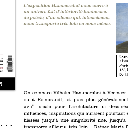
L’exposition Hammershøï nous ouvre à
un univers fait d’intériorité lumineuse,
de poésie, d’un silence qui, intensément,
nous transporte très loin en nous-même.
Expo
« Ham
Musée
158, 
Du 14
)
On compare Vilhelm Hammershøi à Vermeer p
ou à Rembrandt, et puis plus généralement
e
xvii
siècle pour l’architecture si dessiné
influences, inspirations qui auraient pourtant
hissées jusqu’à une singularité nue, jusqu’
transporte ailleurs, très loin… Rainer Maria