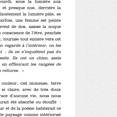
sourdi, sous la lumière aux
e et presque nue, derrière la
licatement la lumière pâle, se
Parfois, une femme est peinte
uvent de dos, assise la nuque
s conscience de l’être, penchée
 tournée tout entière vers cet
n regarde à l’intérieur, on les
ci ; ils ne s’inquiètent pas du
site. Ils ont un chien, assis
 en effleurant les rangées de
 reliures. »
couleur, ciel immense, terre
 si claire, avec de très doux
trace d’aucune vie, nous nous
rait été absorbé ou étouffé :
ur et de la poésie habiterait ce
 le paysage comme intériorisé