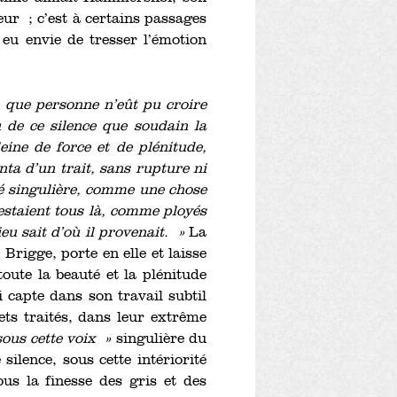
ur ; c’est à certains passages
 eu envie de tresser l’émotion
ce que personne n’eût pu croire
eu de ce silence que soudain la
leine de force et de plénitude,
ta d’un trait, sans rupture ni
té singulière, comme une chose
restaient tous là, comme ployés
eu sait d’où il provenait. »
La
Brigge, porte en elle et laisse
 toute la beauté et la plénitude
apte dans son travail subtil
ets traités, dans leur extrême
ous cette voix »
singulière du
silence, sous cette intériorité
us la finesse des gris et des