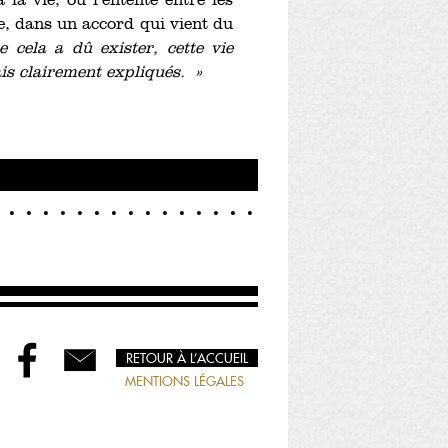
la vie, où l’entente entre les
e, dans un accord qui vient du
e cela a dû exister, cette vie
ais clairement expliqués. »
RETOUR À L’ACCUEIL
MENTIONS LÉGALES