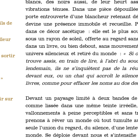
blancs, des noirs aussi, de leur heurt as
vibrations ténues. Dans une pièce dépouillé
porte entrouverte d’une blancheur retenant dé
ils de
devine une présence immobile et recueillie. 
dans ce décor ascétique : elle est le plus so
sous un rayon de soleil, offerte au regard san
lleur
dans un livre, ou bien debout, sans mouvement,
univers silencieux et retiré du monde :
« Si o
 sortir
trouve assis, en train de lire, à l’abri du sou
lendemain, ils ne s’inquiètent pas de la réus
devant eux, ou un chat qui accroît le silence
 »
livres, comme pour effacer les noms au dos des
Devant un paysage limité à deux bandes de 
ir sur
comme lissée dans une même teinte irréelle,
vallonnements à peine perceptibles et sans 
prenons à rêver un monde où tout tumulte au
seule l’union du regard, du silence, d’une lente
monde. Se déploie devant nous et s’intensifie