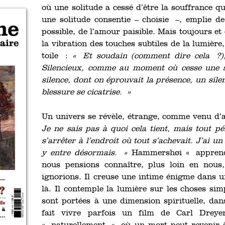
où une solitude a cessé d’être la souffrance qu’
une solitude consentie – choisie –, emplie de
possible, de l’amour paisible. Mais toujours et
la vibration des touches subtiles de la lumièr
toile :
« Et soudain (comment dire cela ?), 
Silencieux, comme au moment où cesse une so
silence, dont on éprouvait la présence, un si
blessure se cicatrise. »
Un univers se révèle, étrange, comme venu d’a
Je ne sais pas à quoi cela tient, mais tout p
s’arrêter à l’endroit où tout s’achevait. J’ai un
y entre désormais. »
Hammershøi « apprend 
nous pensions connaître, plus loin en nous
ignorions. Il creuse une intime énigme dans u
là. Il contemple la lumière sur les choses sim
sont portées à une dimension spirituelle, da
fait vivre parfois un film de Carl Dreye