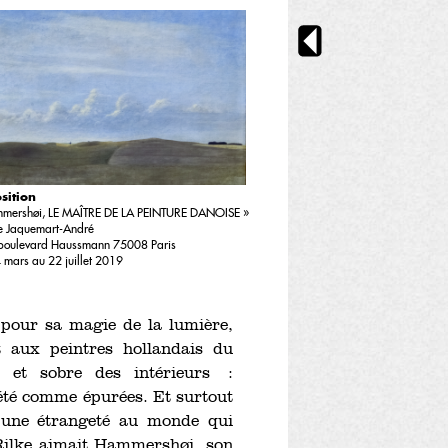
sition
mershøi, LE MAÎTRE DE LA PEINTURE DANOISE »
 Jaquemart-André
boulevard Haussmann 75008 Paris
 mars au 22 juillet 2019
our sa magie de la lumière,
 aux peintres hollandais du
e et sobre des intérieurs :
 été comme épurées. Et surtout
à une étrangeté au monde qui
 Rilke aimait Hammershøi, son