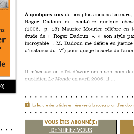
À quelques-uns
de nos plus anciens lecteurs,
Roger Dadoun dit peut-être quelque chos
(1006, p. 15) Maurice Mourier célèbre en t
étude de « Roger Dadoun », « son style pamp
incroyable : M. Dadoun me défère en justice (
e
d’instance du IV
) pour que je le sorte de l’an
Il m’accuse en effet d’avoir omis son nom dan
quotidien
Le Monde
en avril 2006, il ...
0)
La lecture des articles est réservée à la souscription d‘un
abon
VOUS ÊTES ABONNÉ(E)
IDENTIFIEZ VOUS