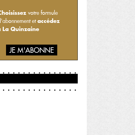
Choisissez
votre formule
accédez
d'abonnement et
La Quinzaine
à
JE M'ABONNE