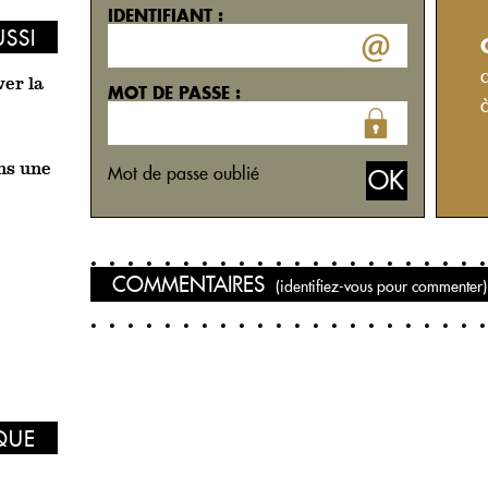
IDENTIFIANT :
USSI
ver la
MOT DE PASSE :
ns une
Mot de passe oublié
COMMENTAIRES
(identifiez-vous pour commenter)
IQUE