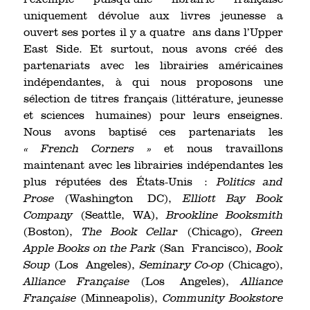
l’exemple puisqu’une librairie française
uniquement dévolue aux livres jeunesse a
ouvert ses portes il y a quatre ans dans l’Upper
East Side. Et surtout, nous avons créé des
partenariats avec les librairies américaines
indépendantes, à qui nous proposons une
sélection de titres français (littérature, jeunesse
et sciences humaines) pour leurs enseignes.
Nous avons baptisé ces partenariats les
« French Corners »
et nous travaillons
maintenant avec les librairies indépendantes les
plus réputées des États-Unis :
Politics and
Prose
(Washington DC),
Elliott Bay Book
Company
(Seattle, WA),
Brookline Booksmith
(Boston),
The Book Cellar
(Chicago),
Green
Apple Books on the Park
(San Francisco),
Book
Soup
(Los Angeles),
Seminary Co-op
(Chicago),
Alliance Française
(Los Angeles),
Alliance
Française
(Minneapolis),
Community Bookstore