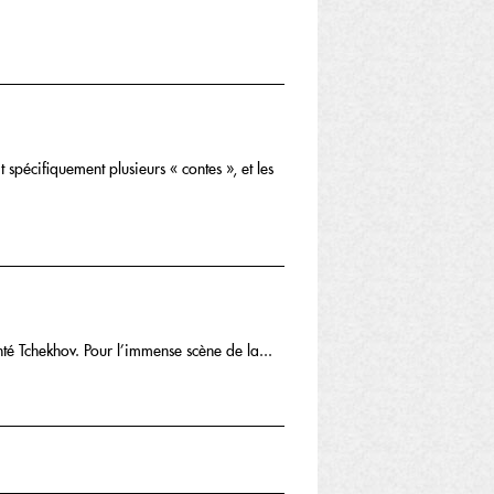
 spécifiquement plusieurs « contes », et les
nté Tchekhov. Pour l’immense scène de la...