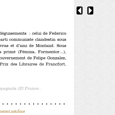
éguisements : celui de Federico
parti communiste clandestin sous
avras et d’ami de Montand. Sous
is primé (Fémina, Formentor...),
gouvernement de Felipe Gonzalez,
 Prix des Libraires de Francfort,
spagnols (
El France...
nement spécifique