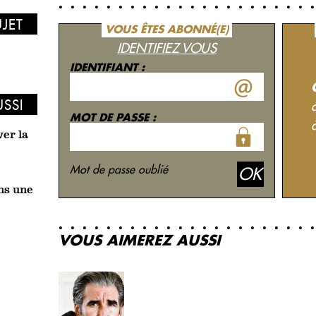
UJET
VOUS ÊTES ABONNÉ(E)
IDENTIFIEZ VOUS
IDENTIFIANT :
USSI
MOT DE PASSE :
ver la
Mot de passe oublié
ns une
VOUS AIMEREZ AUSSI