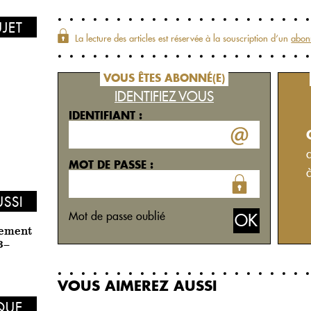
UJET
La lecture des articles est réservée à la souscription d‘un
abon
VOUS ÊTES ABONNÉ(E)
IDENTIFIEZ VOUS
IDENTIFIANT :
MOT DE PASSE :
USSI
Mot de passe oublié
nement
3–
VOUS AIMEREZ AUSSI
IQUE