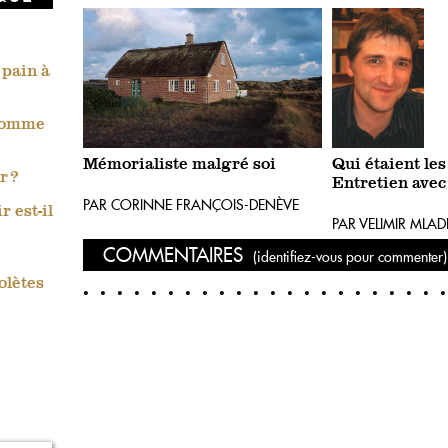
 pain à
 Homme
Mémorialiste malgré soi
Qui étaient les
r ?
Entretien avec
PAR CORINNE FRANÇOIS-DENÈVE
 est-il
PAR VELIMIR MLA
COMMENTAIRES
(identifiez-vous pour commenter)
olètes