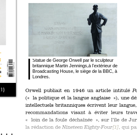
Statue de George Orwell par le sculpteur
britannique Martin Jennings,
à l'extérieur de
Broadcasting House, le siège de la BBC, à
Londres.
1)
Orwell publiait en 1946 un article intitulé
P
(« la politique et la langue anglaise »), une d
intellectuels britanniques écrivent leur langue,
recommandations visant à éviter leurs trav
« loin de la foule déchaînée », sur l’île de J
la rédaction de
Nineteen Eighty-Four
[1]
, qui pa