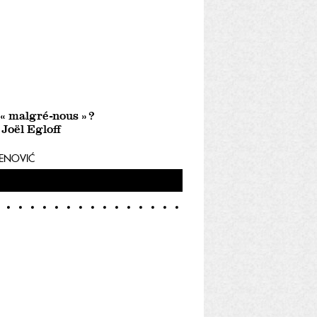
 « malgré-nous » ?
 Joël Egloff
DENOVIĆ