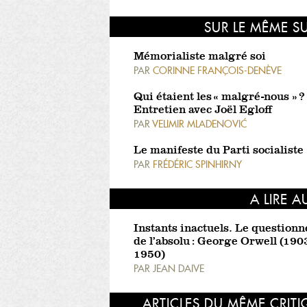
SUR LE MÊME S
Mémorialiste malgré soi
PAR
CORINNE FRANÇOIS-DENÈVE
Qui étaient les « malgré-nous » ?
Entretien avec Joël Egloff
PAR
VELIMIR MLADENOVIĆ
Le manifeste du Parti socialiste
PAR
FRÉDÉRIC SPINHIRNY
A LIRE A
Instants inactuels. Le question
de l’absolu : George Orwell (190
1950)
PAR
JEAN DAIVE
ARTICLES DU MÊME CRIT