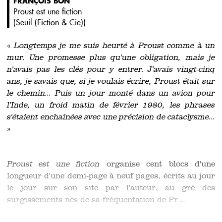
FRANÇOIS BON
Proust est une fiction
(
Seuil (Fiction & Cie)
)
«
Longtemps je me suis heurté à Proust comme à un
mur. Une promesse plus qu'une obligation, mais je
n'avais pas les clés pour y entrer. J'avais vingt-cinq
ans, je savais que, si je voulais écrire, Proust était sur
le chemin... Puis un jour monté dans un avion pour
l'Inde, un froid matin de février 1980, les phrases
s'étaient enchaînées avec une précision de cataclysme...
»
Proust est une fiction
organise cent blocs d'une
longueur d'une demi-page à neuf pages, écrits au jour
le jour sur son site par l'auteur, au gré des
surgissements nés de sa fréquentation de Pr...