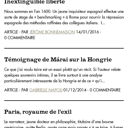
Inextinguible liberté
Nous sommes en l’an 1600. Un jeune inquisiteur espagnol effectue une
sorte de stage de « benchmarking » à Rome pour nourrir la répression
espagnole des méthodes raffinées des collègues italiens. I...
ARTICLE - PAR
JÉRÔME BONNEMAISON
14/01/2016 -
0 COMMENTAIRE
Témoignage de Márai sur la Hongrie
Ce que j’ai voulu taire est un essai plutôt qu’un récit. Si l’auteur relate
quelques souvenirs intimes, il se livre surtout à une analyse
particulièrement intéressante de la Hongrie et de ce « qu’i...
ARTICLE - PAR
GABRIELLE NAPOLI
01/12/2014 - 0 COMMENTAIRE
Paris, royaume de l'exil
Le narrateur, jeune docteur en philosophie, titulaire d’une bourse
américaine, quitte Berlin, après onze mois passés « à se taire, à fumer