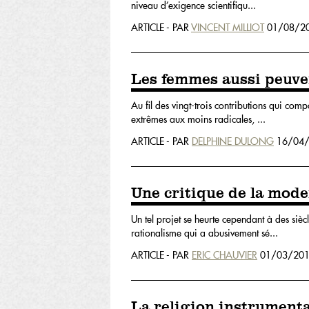
niveau d’exigence scientifiqu...
ARTICLE - PAR
VINCENT MILLIOT
01/08/20
Les femmes aussi peuven
Au fil des vingt-trois contributions qui com
extrêmes aux moins radicales, ...
ARTICLE - PAR
DELPHINE DULONG
16/04/
Une critique de la mode
Un tel projet se heurte cependant à des sièc
rationalisme qui a abusivement sé...
ARTICLE - PAR
ERIC CHAUVIER
01/03/201
La religion instrumenta