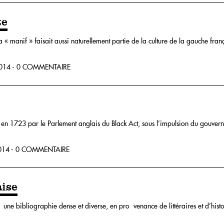
te
 la « manif » faisait aussi naturellement partie de la culture de la gauche fran
14 - 0 COMMENTAIRE
on en 1723 par le Parlement anglais du Black Act, sous l’impulsion du gouve
14 - 0 COMMENTAIRE
aise
r une bibliographie dense et diverse, en pro venance de littéraires et d’his