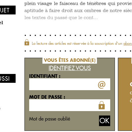
plein visage le faisceau de ténèbres qui provi
UJET
aptitude à faire droit aux ombres de notre siè
les textes du passé que le cont...
el
La lecture des articles est réservée à la souscription d‘un
abon
VOUS ÊTES ABONNÉ(E)
IDENTIFIEZ VOUS
IDENTIFIANT :
USSI
MOT DE PASSE :
e
Mot de passe oublié