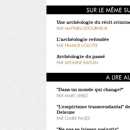
SUR LE MÊME S
Une archéologie du récit crimin
PAR
MATTHIEU LETOURNEUX
L’archéologie refondée
PAR
FRANCK COLOTTE
Archéologie du passé
PAR
APOLLINE KAPLAN
A LIRE A
"Dans un monde qui change?"
PAR
MARC LEBIEZ
"L'empirisme transcendantal" d
Deleuze
PAR
CLAIRE PAGÈS
"Ne pas se laisser anéantir"