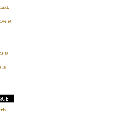
imal.
ive et
ns la
 la
IQUE
erbe