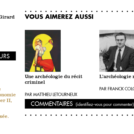
VOUS AIMEREZ AUSSI
 Girard
EURS
Une archéologie du récit
L’archéologie 
criminel
PAR FRANCK COL
e
PAR MATTHIEU LETOURNEUX
conomie
r II,
COMMENTAIRES
(identifiez-vous pour commenter)
sée.