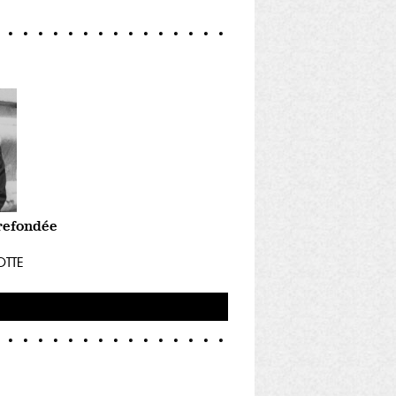
refondée
OTTE