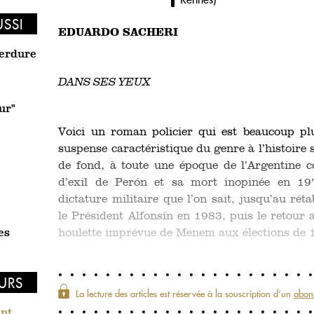
USSI
EDUARDO SACHERI
verdure
DANS SES YEUX
ur"
Voici un roman policier qui est beaucoup plu
suspense caractéristique du genre à l’histoire 
de fond, à toute une époque de l’Argentine 
d’exil de Perón et sa mort inopinée en 197
dictature militaire que l’on sait, jusqu’au ré
le Président Alfonsín en 1983, puis le retour 
houlette imprévue de Menem aux élections de 
es
EURS
La lecture des articles est réservée à la souscription d‘un
abon
int