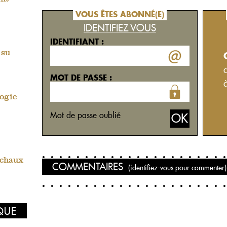
VOUS ÊTES ABONNÉ(E)
IDENTIFIEZ VOUS
IDENTIFIANT :
 su
MOT DE PASSE :
logie
Mot de passe oublié
ichaux
COMMENTAIRES
(identifiez-vous pour commenter)
IQUE