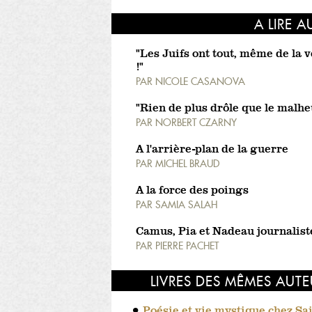
A LIRE A
"Les Juifs ont tout, même de la 
!"
PAR
NICOLE CASANOVA
"Rien de plus drôle que le malhe
PAR
NORBERT CZARNY
A l'arrière-plan de la guerre
PAR
MICHEL BRAUD
A la force des poings
PAR
SAMIA SALAH
Camus, Pia et Nadeau journalist
PAR
PIERRE PACHET
LIVRES DES MÊMES AUT
Poésie et vie mystique chez Sa