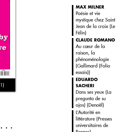
MAX MILNER
Poésie et vie
mystique chez Saint
Jean de la croix (
Le
Félin
)
CLAUDE ROMANO
Au cœur de la
raison, la
phénoménologie
(
Gallimard (Folio
essais)
)
EDUARDO
1)
SACHERI
Dans ses yeux (La
pregunta de su
ojos) (
Denoël
)
L’Autorité en
littérature (
Presses
universitaires de
Rennes
)