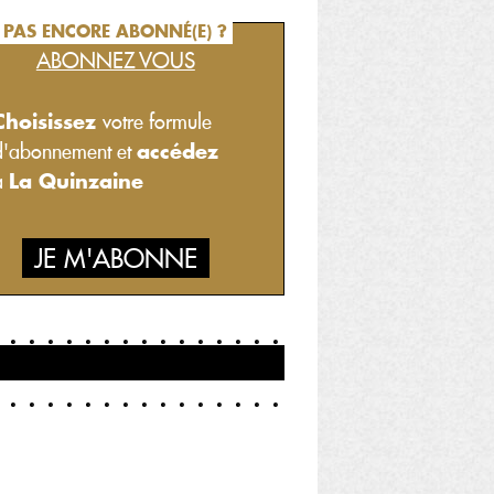
PAS ENCORE ABONNÉ(E) ?
ABONNEZ VOUS
Choisissez
votre formule
accédez
d'abonnement et
La Quinzaine
à
JE M'ABONNE