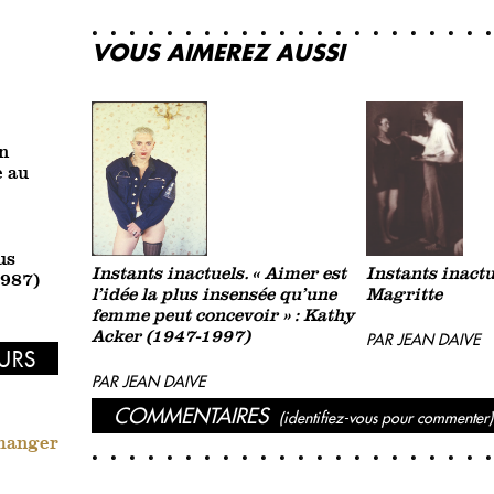
VOUS AIMEREZ AUSSI
n
e au
us
Instants inactuels. « Aimer est
Instants inactu
1987)
l’idée la plus insensée qu’une
Magritte
femme peut concevoir » : Kathy
Acker (1947-1997)
PAR JEAN DAIVE
EURS
PAR JEAN DAIVE
COMMENTAIRES
(identifiez-vous pour commenter)
 manger