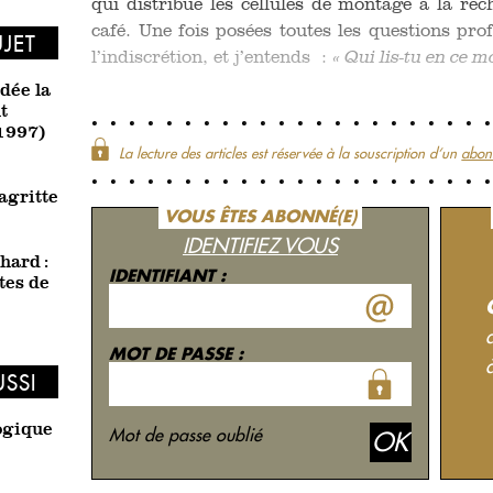
qui distribue les cellules de montage à la re
café. Une fois posées toutes les questions pro
UJET
l’indiscrétion, et j’entends :
« Qui lis-tu en ce mo
idée la
t
-1997)
La lecture des articles est réservée à la souscription d‘un
abon
agritte
VOUS ÊTES ABONNÉ(E)
IDENTIFIEZ VOUS
hard :
IDENTIFIANT :
tes de
MOT DE PASSE :
USSI
ogique
Mot de passe oublié