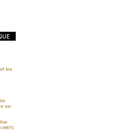
IQUE
et les
bin
ce au
efus
-1987)