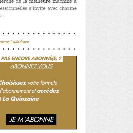
cherche de la meilleure machine à
fessionnelles s’invite avec charme
...
nement spécifique
PAS ENCORE ABONNÉ(E) ?
ABONNEZ VOUS
Choisissez
votre formule
accédez
d'abonnement et
La Quinzaine
à
JE M'ABONNE