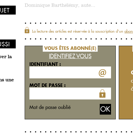
Dominique Barthélémy, aute...
UJET
La lecture des articles est réservée à la souscription d‘un
abon
USSI
VOUS ÊTES ABONNÉ(E)
IDENTIFIEZ VOUS
ver la
IDENTIFIANT :
ns une
MOT DE PASSE :
Mot de passe oublié