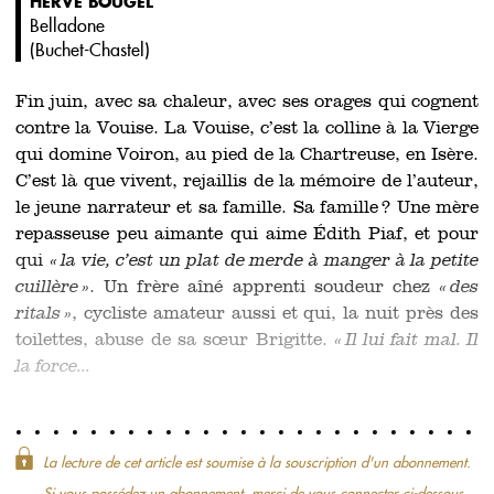
HERVÉ BOUGEL
Belladone
(
Buchet-Chastel
)
Fin juin, avec sa chaleur, avec ses orages qui cognent
contre la Vouise. La Vouise, c’est la colline à la Vierge
qui domine Voiron, au pied de la Chartreuse, en Isère.
C’est là que vivent, rejaillis de la mémoire de l’auteur,
le jeune narrateur et sa famille. Sa famille ? Une mère
repasseuse peu aimante qui aime Édith Piaf, et pour
qui
« la vie, c’est un plat de merde à manger à la petite
cuillère »
. Un frère aîné apprenti soudeur chez
« des
ritals »
, cycliste amateur aussi et qui, la nuit près des
toilettes, abuse de sa sœur Brigitte.
« Il lui fait mal. Il
la force...
La lecture de cet article est soumise à la souscription d'un abonnement.
Si vous possédez un abonnement, merci de vous connecter ci-dessous.