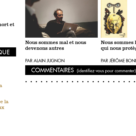
ort et
Nous sommes mal et nous
Nous sommes l
devenons autres
qui nous protè
IQUE
PAR ALAIN JUGNON
PAR JÉRÔME BO
COMMENTAIRES
(identifiez-vous pour commenter)
a
e la
ux