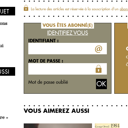
La lecture des articles est réservée à la souscription d‘un
abon
UJET
ons
VOUS ÊTES ABONNÉ(E)
IDENTIFIEZ VOUS
IDENTIFIANT :
ui
MOT DE PASSE :
USSI
Mot de passe oublié
VOUS AIMEREZ AUSSI
re »