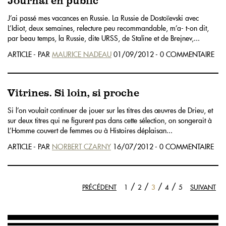
Journal en public
J’ai passé mes vacances en Russie. La Russie de Dostoïevski avec
L’Idiot, deux semaines, relecture peu recommandable, m’a- t-on dit,
par beau temps, la Russie, dite URSS, de Staline et de Brejnev,...
ARTICLE - PAR
MAURICE NADEAU
01/09/2012 - 0 COMMENTAIRE
Vitrines. Si loin, si proche
Si l’on voulait continuer de jouer sur les titres des œuvres de Drieu, et
sur deux titres qui ne figurent pas dans cette sélection, on songerait à
L’Homme couvert de femmes ou à Histoires déplaisan...
ARTICLE - PAR
NORBERT CZARNY
16/07/2012 - 0 COMMENTAIRE
/
/
/
/
PRÉCÉDENT
1
2
3
4
5
SUIVANT