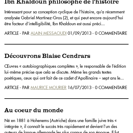
Ibn Khaldoun philosophe de l'histoire
Intéressant pour sa conception cyclique de l’histoire, qu’a récemment
analysée Gabriel Martinez-Gros (2), et qui peut encore aujourd’hui
être facteur d’intelligibilité, Ibn Khaldoun est aussi préci...
ARTICLE - PAR
ALAIN MESSAOUDI
01/09/2013 - 0 COMMENTAIRE
Découvrons Blaise Cendrars
Œuvres « autobiographiques complètes », le responsable de l’édition
lui-même précise que cela se discute. Même les grands textes
poétiques, ceux qui ont fait de ce cadet d’Apollinaire – sept ans le...
ARTICLE - PAR
MAURICE MOURIER
16/07/2013 - 0 COMMENTAIRE
Au coeur du monde
Né en 1881 à Hohenems (Autriche) dans une famille juive très «
intégrée », il connaît le succès très rapidement et devient l’un des
auteurs de langue allemande les plus connus de son époque. Il fut...