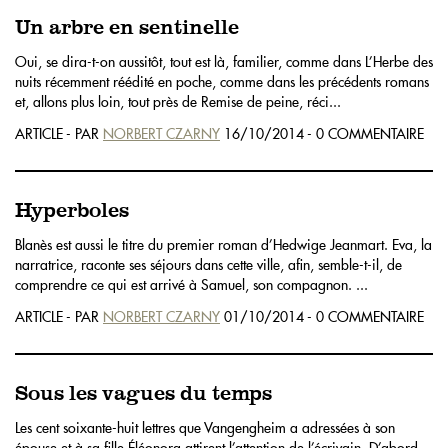
Un arbre en sentinelle
Oui, se dira-t-on aussitôt, tout est là, familier, comme dans L’Herbe des
nuits récemment réédité en poche, comme dans les précédents romans
et, allons plus loin, tout près de Remise de peine, réci...
ARTICLE - PAR
NORBERT CZARNY
16/10/2014 - 0 COMMENTAIRE
Hyperboles
Blanès est aussi le titre du premier roman d’Hedwige Jeanmart. Eva, la
narratrice, raconte ses séjours dans cette ville, afin, semble-t-il, de
comprendre ce qui est arrivé à Samuel, son compagnon. ...
ARTICLE - PAR
NORBERT CZARNY
01/10/2014 - 0 COMMENTAIRE
Sous les vagues du temps
Les cent soixante-huit lettres que Vangengheim a adressées à son
épouse et à sa fille Éléonora attirent l’attention de l’écrivain. D’abord