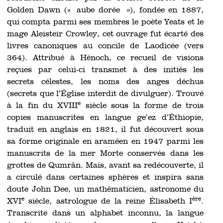
Golden Dawn (« aube dorée »), fondée en 1887,
qui compta parmi ses membres le poète Yeats et le
mage Aleisteir Crowley, cet ouvrage fut écarté des
livres canoniques au concile de Laodicée (vers
364). Attribué à Hénoch, ce recueil de visions
reçues par celui-ci transmet à des initiés les
secrets célestes, les noms des anges déchus
(secrets que l’Église interdit de divulguer). Trouvé
e
à la fin du XVIII
siècle sous la forme de trois
copies manuscrites en langue ge’ez d’Éthiopie,
traduit en anglais en 1821, il fut découvert sous
sa forme originale en araméen en 1947 parmi les
manuscrits de la mer Morte conservés dans les
grottes de Qumrân. Mais, avant sa redécouverte, il
a circulé dans certaines sphères et inspira sans
doute John Dee, un mathématicien, astronome du
e
ère
XVI
siècle, astrologue de la reine Élisabeth I
.
Transcrite dans un alphabet inconnu, la langue