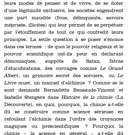
leurs modes de penser et de vivre, de se doter
d’une légitimité exclusive, les sociétés engendrent
une part maudite (fous, délinquants, savoirs
méprisés, illicites) qui leur permet de se perpétuer
par l’étouffement de tout ce qui contredit leurs
principes. La seule question à se poser s’énonce
dans ces termes : de quoi le pouvoir religieux et le
pouvoir scientifique ont-ils peur en déclarant
démoniaques, suppôts de Satan, fatras
d’élucubrations, des ouvrages comme
Le Grand
Albert
, un grimoire secret des sorciers, ou
Le
Livre muet
, un manuel d’alchimie ? Comme se le
sont demandé Bernadette Bensaude-Vincent et
Isabelle Stengers dans
Histoire de la chimie
(La
Découverte), en quoi, pourquoi, la chimie a-t-elle
dû se construire comme science sérieuse en
refoulant l’alchimie dans l’ordre des croyances
magiques ou préscientifiques ? Pourquoi la
chimie – la science en général – a-t-elle dû