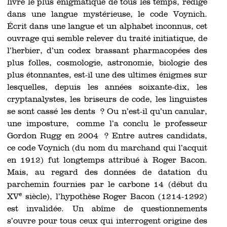
livre le plus énigmatique de tous les temps, rédigé
dans une langue mystérieuse, le code Voynich.
Écrit dans une langue et un alphabet inconnus, cet
ouvrage qui semble relever du traité initiatique, de
l’herbier, d’un codex brassant pharmacopées des
plus folles, cosmologie, astronomie, biologie des
plus étonnantes, est-il une des ultimes énigmes sur
lesquelles, depuis les années soixante-dix, les
cryptanalystes, les briseurs de code, les linguistes
se sont cassé les dents ? Ou n’est-il qu’un canular,
une imposture, comme l’a conclu le professeur
Gordon Rugg en 2004 ? Entre autres candidats,
ce code Voynich (du nom du marchand qui l’acquit
en 1912) fut longtemps attribué à Roger Bacon.
Mais, au regard des données de datation du
parchemin fournies par le carbone 14 (début du
e
XV
siècle), l’hypothèse Roger Bacon (1214-1292)
est invalidée. Un abîme de questionnements
s’ouvre pour tous ceux qui interrogent origine des