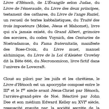
Livre d’Hénoch
, de
L’Évangile selon Judas
, du
Livre de l’émeraude
, du
Livre des deux principes
,
testament des cathares, du
Livre de l’ange Raziel
,
un recueil de textes kabbalistiques, du
Traité des
trois imposteurs
(Moïse, Jésus et Mahomet), livre
qui n’a jamais existé, du
Grand Albert
, grimoire
des sorciers, du codex Voynich, des
Centuries
de
Nostradamus, du
Fama fraternitatis,
manifeste
des Rose-Croix, du
Livre muet
, manuel
alchimique, du
Livre de la Loi
d’Aleister Crowley
dit la Bête 666, du
Necronomicon
, livre fictif dans
l’univers de Lovecraft.
Cloué au pilori par les juifs et les chrétiens, le
Livre d’Hénoch
est un apocryphe composé entre le
e
er
III
et le I
siècle avant Jésus-Christ par Hénoch,
l’arrière-grand-père de Noé. Réactivé par John
e
Dee et son médium Edward Kelley au XVI
siècle,
ressuscité ensuite par la société secrète de la