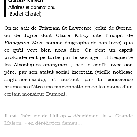
CLAUDE KILROY
Affaires et damnations
(
Buchet-Chastel
)
On ne sait de Tristram St Lawrence (celui de Sterne,
ou de Joyce dont Claire Kilroy cite l’incipit de
Finnegans Wake
comme épigraphe de son livre) que
ce qu’il veut bien nous dire. Or c’est un esprit
profondément perturbé par le sevrage – il fréquente
les Alcooliques anonymes –, par le conflit avec son
père, par son statut social incertain (vieille noblesse
anglo-normande), et surtout par la conscience
brumeuse d’être une marionnette entre les mains d’un
certain monsieur Dumont.
Il est l’héritier de Hilltop – décidément la « Grande
Maison » en déréliction demeu...