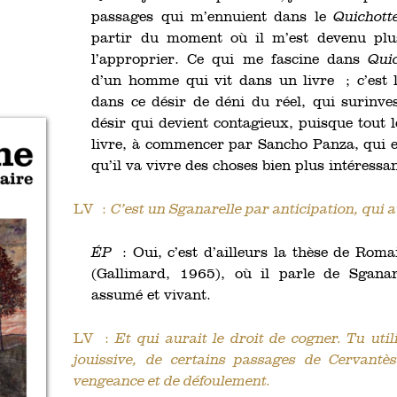
passages qui m’ennuient dans le
Quichott
partir du moment où il m’est devenu plu
l’approprier. Ce qui me fascine dans
Quic
d’un homme qui vit dans un livre ; c’est 
dans ce désir de déni du réel, qui surinvest
désir qui devient contagieux, puisque tout
livre, à commencer par Sancho Panza, qui est
qu’il va vivre des choses bien plus intéressa
LV :
C’est un Sganarelle par anticipation, qui au
ÉP
: Oui, c’est d’ailleurs la thèse de Ro
(Gallimard, 1965), où il parle de Sganar
assumé et vivant.
LV :
Et qui aurait le droit de cogner. Tu util
jouissive, de certains passages de Cervantè
vengeance et de défoulement.