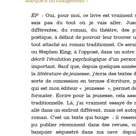
marque d’un changement ?
ÉP
: Oui, pour moi, ce livre est vraiment u
sais pas du tout où je vais aller. Jusq
différentes, du roman, du théâtre, des 
poétique, à défaut de pouvoir leur trouver u
tout attaché au roman traditionnel. Ce ser
ou Stephen King, à l’opposé, dans un autr
décrit l’évolution psychologique d’un perso
important. Sauf que, depuis quelques années
la
littérature de jeunesse
, j’écris des textes
sorte de concession en termes d’écriture, 
qui est mon éditeur « jeunesse », permet de 
formater. Écrire pour la jeunesse, cela ass
traditionnelle. Là, j’ai vraiment essayé de
allé dans un endroit différent, mais cet aut
roman. C’est un texte qui bouge : il ressemb
pu publier récemment dans des revues, c
banquier séquestré dans ma cave depui