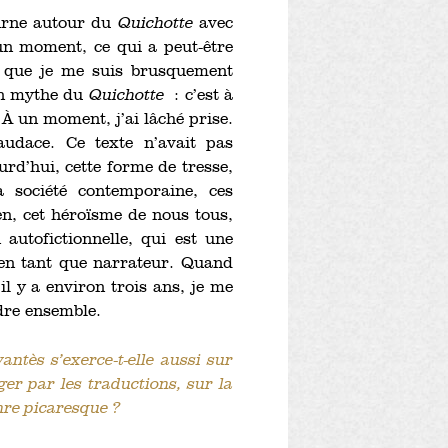
ourne autour du
Quichotte
avec
 un moment, ce qui a peut-être
t que je me suis brusquement
 un mythe du
Quichotte
: c’est à
 À un moment, j’ai lâché prise.
’audace. Ce texte n’avait pas
urd’hui, cette forme de tresse,
a société contemporaine, ces
en, cet héroïsme de nous tous,
 autofictionnelle, qui est une
s en tant que narrateur. Quand
 il y a environ trois ans, je me
udre ensemble.
ntès s’exerce-t-elle aussi sur
ger par les traductions, sur la
enre picaresque ?