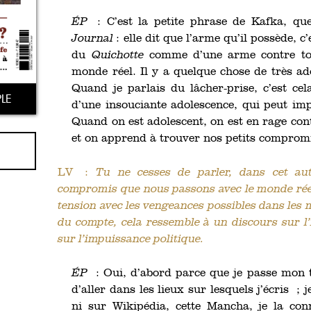
ÉP
: C’est la petite phrase de Kafka, que 
Journal
: elle dit que l’arme qu’il possède, c’
du
Quichotte
comme d’une arme contre tou
monde réel. Il y a quelque chose de très a
Quand je parlais du lâcher-prise, c’est cel
LE
d’une insouciante adolescence, qui peut imp
Quand on est adolescent, on est en rage cont
et on apprend à trouver nos petits compro
LV :
Tu ne cesses de parler, dans cet aut
compromis que nous passons avec le monde réel
tension avec les vengeances possibles dans les
du compte, cela ressemble à un discours sur l’
sur l’impuissance politique.
ÉP
: Oui, d’abord parce que je passe mon t
d’aller dans les lieux sur lesquels j’écris ;
ni sur Wikipédia, cette Mancha, je la conn