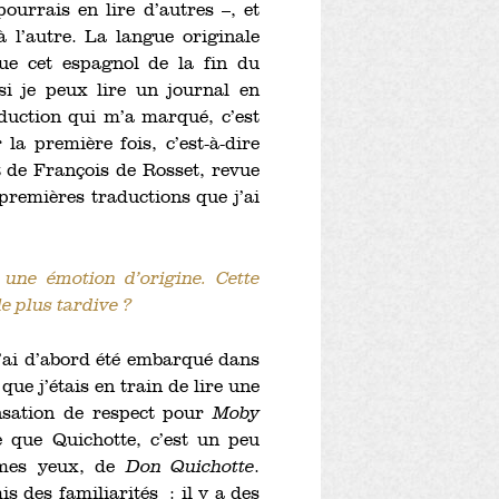
pourrais en lire d’autres –, et
à l’autre. La langue originale
ue cet espagnol de la fin du
si je peux lire un journal en
duction qui m’a marqué, c’est
la première fois, c’est-à-dire
t de François de Rosset, revue
premières traductions que j’ai
 une émotion d’origine. Cette
le plus tardive ?
J’ai d’abord été embarqué dans
que j’étais en train de lire une
nsation de respect pour
Moby
ce que Quichotte, c’est un peu
 mes yeux, de
Don Quichotte
.
is des familiarités : il y a des