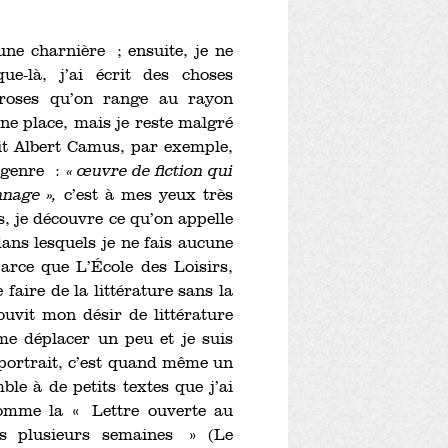
ne charnière ; ensuite, je ne
ue-là, j’ai écrit des choses
proses qu’on range au rayon
ne place, mais je reste malgré
ait Albert Camus, par exemple,
e genre :
« œuvre de fiction qui
nnage »,
c’est à mes yeux très
, je découvre ce qu’on appelle
 dans lesquels je ne fais aucune
parce que L’École des Loisirs,
faire de la littérature sans la
ouvit mon désir de littérature
 me déplacer un peu et je suis
oportrait, c’est quand même un
le à de petits textes que j’ai
omme la « Lettre ouverte au
s plusieurs semaines » (Le