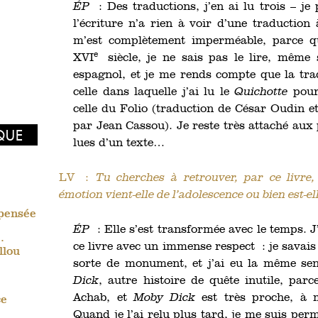
ÉP
: Des traductions, j’en ai lu trois – je 
l’écriture n’a rien à voir d’une traduction 
m’est complètement imperméable, parce q
e
XVI
siècle, je ne sais pas le lire, même 
espagnol, et je me rends compte que la tra
celle dans laquelle j’ai lu le
Quichotte
pour 
celle du Folio (traduction de César Oudin e
par Jean Cassou). Je reste très attaché aux 
IQUE
lues d’un texte…
LV :
Tu cherches à retrouver, par ce livre,
émotion vient-elle de l’adolescence ou bien est-el
 pensée
ÉP
: Elle s’est transformée avec le temps. 
.
ce livre avec un immense respect : je savais 
llou
sorte de monument, et j’ai eu la même se
Dick
, autre histoire de quête inutile, par
Achab, et
Moby Dick
est très proche, à
ce
Quand je l’ai relu plus tard, je me suis perm