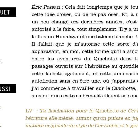
Éric Pessan
: Cela fait longtemps que je t
UJET
cette idée d’oser, ou de ne pas oser. Et, à
un peu changé ces dernières années, c’es
autorisé à le faire, tout simplement. Il y a
la fois un Himalaya et une baleine blanche !
Il fallait que je m’autorise cette sorte d
auparavant, en moi, cette forme qu’il a aujo
entre les aventures du Quichotte dans l
».
passages ouverts sur l’héroïsme au quotidi
cette lâcheté également, et cette dimension
autofiction sans en être une, où j’apparai
USSI
j’ai commencé à travailler sur le
Quichotte
,
suis dit que ces trois brins-là allaient se co
E
LV :
Ta fascination pour le
Quichotte
de Cerva
l’écriture elle-même, autant qu’on puisse en ju
matière originelle du style de Cervantès et le g
E