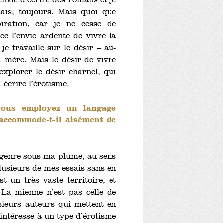
 envie d’écrire des romans et je
sais, toujours. Mais quoi que
piration, car je ne cesse de
c l’envie ardente de vivre la
e travaille sur le désir – au-
a mère. Mais le désir de vivre
explorer le désir charnel, qui
 écrire l’érotisme.
vous employez un langage
’accommode-t-il aisément de
 genre sous ma plume, au sens
lusieurs de mes essais sans en
st un très vaste territoire, et
 La mienne n’est pas celle de
usieurs auteurs qui mettent en
intéresse à un type d’érotisme