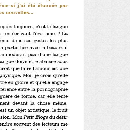
ême si j’ai été étonnée par
s nouvelles...
depuis toujours, c’est la langue
er en écrivant l’érotisme ? La
même dans ses gestes les plus
a partie liée avec la beauté, il
commoderait pas d’une langue
langue doive être abaissé sous
 croit que faire l’amour est une
hysique. Moi, je crois qu’elle
tre en gloire et qu’elle engage
différence entre la pornographie
guère de forme, car elle tente
nnent devant la chose même.
st un objet artistique, le fruit
ession. Mon
Petit Éloge du désir
tendre souvent des lecteurs me