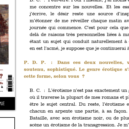
B. C. : Peut-être. Pour l’instant, j’ai moins
me concentre sur les nouvelles. Et les es
j’écrive, le désir reste une source d’ins
m’étonner de me réveiller chaque matin ave
journée qui commence. C’est pour cela que j
delà de raisons très personnelles liées à m
étant un sujet qui conduit naturellement à 
en est l’acmé, je suppose que je continuerai à
P. D. P. :
Dans ces deux nouvelles, 
soutenu, sophistiqué. Le genre érotique s
cette forme, selon vous ?
B. C. : L’érotisme n’est pas exactement un
où il traverse la plupart de mes romans et p
LE
être le sujet central. Du reste, l’érotisme e
chacun en arpente une partie, à sa façon.
Bataille, avec son érotisme noir, ou de pl
scène un érotisme de la transgression. Je m’