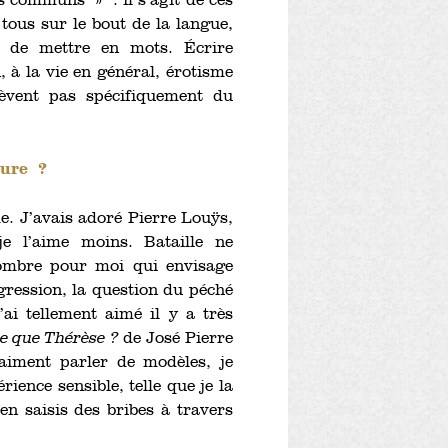
 communs » : il s’agit de ces
tous sur le bout de la langue,
e de mettre en mots. Écrire
, à la vie en général, érotisme
lèvent pas spécifiquement du
.
ture ?
me. J’avais adoré Pierre Louÿs,
e l’aime moins. Bataille ne
 sombre pour moi qui envisage
sgression, la question du péché
’ai tellement aimé il y a très
ce que Thérèse ?
de José Pierre
aiment parler de modèles, je
rience sensible, telle que je la
’en saisis des bribes à travers