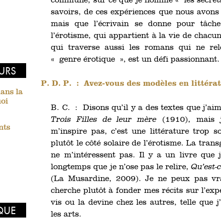
commune, sur ce que je nomme « les secrets
savoirs, de ces expériences que nous avons 
mais que l’écrivain se donne pour tâch
l’érotisme, qui appartient à la vie de chacun
qui traverse aussi les romans qui ne re
« genre érotique », est un défi passionnant
EURS
P. D. P. :
Avez-vous des modèles en littéra
dans la
uoi
B. C. : Disons qu’il y a des textes que j’ai
Trois Filles de leur mère
(1910), mais j
nts
m’inspire pas, c’est une littérature trop
plutôt le côté solaire de l’érotisme. La tran
ne m’intéressent pas. Il y a un livre que j
longtemps que je n’ose pas le relire,
Qu’est-
(La Musardine, 2009). Je ne peux pas vr
cherche plutôt à fonder mes récits sur l’expé
vis ou la devine chez les autres, telle que j
IQUE
les arts.