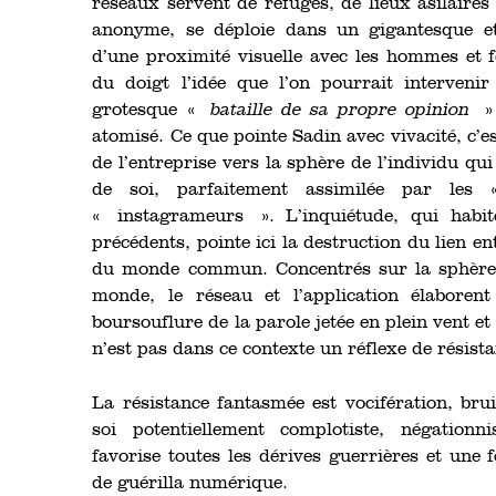
réseaux servent de refuges, de lieux asilaires
anonyme, se déploie dans un gigantesque et 
d’une proximité visuelle avec les hommes et 
du doigt l’idée que l’on pourrait interveni
grotesque «
bataille de sa propre opinion
» 
atomisé. Ce que pointe Sadin avec vivacité, c’e
de l’entreprise vers la sphère de l’individu qui
de soi, parfaitement assimilée par les
« instagrameurs ». L’inquiétude, qui habi
précédents, pointe ici la destruction du lien en
du monde commun. Concentrés sur la sphère 
monde, le réseau et l’application élaboren
boursouflure de la parole jetée en plein vent et
n’est pas dans ce contexte un réflexe de résista
La résistance fantasmée est vocifération, brui
soi potentiellement complotiste, négationni
favorise toutes les dérives guerrières et une
de guérilla numérique.