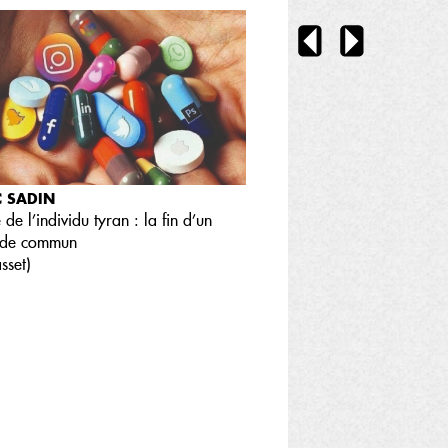
C SADIN
e de l’individu tyran : la fin d’un
de commun
sset
)