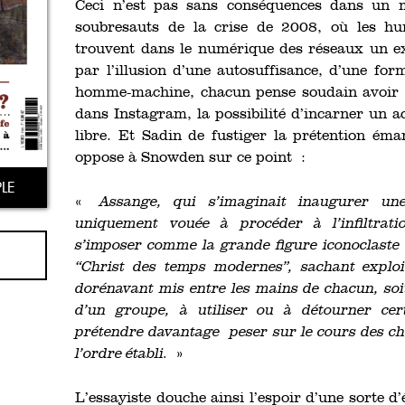
Ceci n’est pas sans conséquences dans un m
soubresauts de la crise de 2008, où les hu
trouvent dans le numérique des réseaux un e
par l’illusion d’une autosuffisance, d’une for
homme-machine, chacun pense soudain avoir 
dans Instagram, la possibilité d’incarner un 
libre. Et Sadin de fustiger la prétention éma
oppose à Snowden sur ce point :
LE
«
Assange, qui s’imaginait inaugurer une
uniquement vouée à procéder à l’infiltrati
s’imposer comme la grande figure iconoclaste 
“Christ des temps modernes”, sachant exploi
dorénavant mis entre les mains de chacun, soit
d’un groupe, à utiliser ou à détourner cer
prétendre davantage
peser sur le cours des c
l’ordre établi.
»
L’essayiste douche ainsi l’espoir d’une sorte d