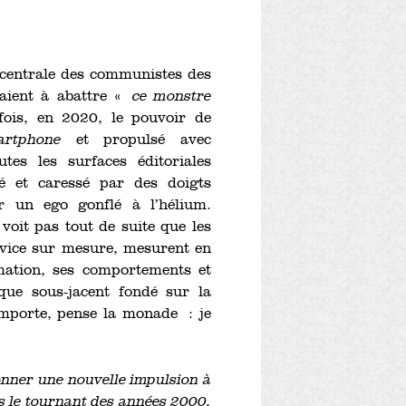
e centrale des communistes des
haient à abattre «
ce monstre
fois, en 2020, le pouvoir de
artphone
et propulsé avec
es les surfaces éditoriales
é et caressé par des doigts
 un ego gonflé à l’hélium.
 voit pas tout de suite que les
ervice sur mesure, mesurent en
mation, ses comportements et
ue sous-jacent fondé sur la
importe, pense la monade : je
 donner une nouvelle impulsion à
is le tournant des années 2000,