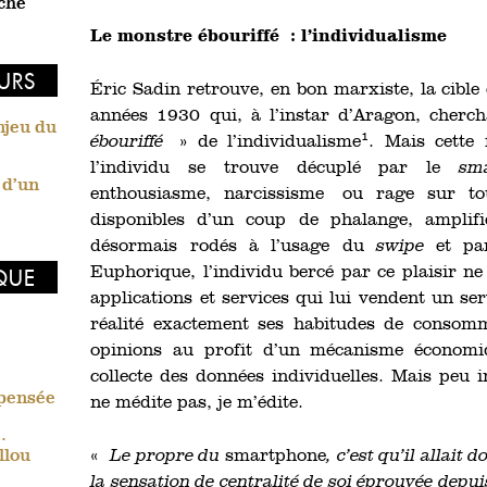
rche
Le monstre ébouriffé : l’individualisme
EURS
Éric Sadin retrouve, en bon marxiste, la cibl
années 1930 qui, à l’instar d’Aragon, cherc
enjeu du
1
ébouriffé
» de l’individualisme
. Mais cette 
l’individu se trouve décuplé par le
sm
n d’un
enthousiasme, narcissisme ou rage sur tout
disponibles d’un coup de phalange, amplifi
désormais rodés à l’usage du
swipe
et par
Euphorique, l’individu bercé par ce plaisir ne
IQUE
applications et services qui lui vendent un s
réalité exactement ses habitudes de consom
opinions au profit d’un mécanisme économiq
collecte des données individuelles. Mais peu 
 pensée
ne médite pas, je m’édite.
.
«
Le propre du
smartphone
, c’est qu’il allait
llou
la sensation de centralité de soi éprouvée depu