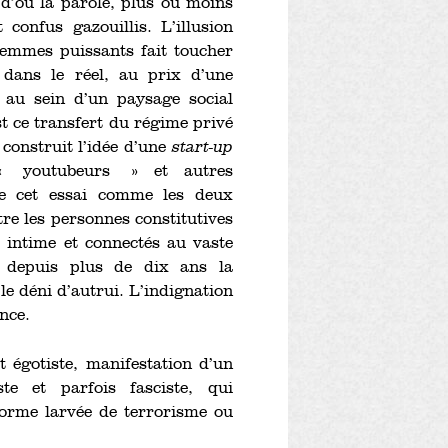
 d’où la parole, plus ou moins
confus gazouillis. L’illusion
femmes puissants fait toucher
r dans le réel, au prix d’une
au sein d’un paysage social
st ce transfert du régime privé
 construit l’idée d’une
start-up
 « youtubeurs » et autres
te cet essai comme les deux
tre les personnes constitutives
intime et connectés au vaste
t depuis plus de dix ans la
 le déni d’autrui. L’indignation
nce.
t égotiste, manifestation d’un
ste et parfois fasciste, qui
 forme larvée de terrorisme ou