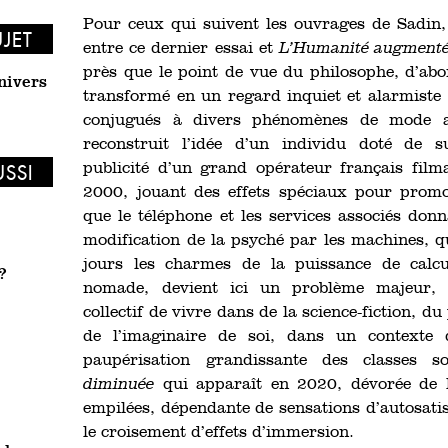
Pour ceux qui suivent les ouvrages de Sadin, 
UJET
entre ce dernier essai et
L’Humanité augment
près que le point de vue du philosophe, d’abor
univers
transformé en un regard inquiet et alarmiste :
conjugués à divers phénomènes de mode a
reconstruit l’idée d’un individu doté de s
publicité d’un grand opérateur français film
USSI
2000, jouant des effets spéciaux pour prom
que le téléphone et les services associés donn
modification de la psyché par les machines, 
jours les charmes de la puissance de calcu
?
nomade, devient ici un problème majeur, 
collectif de vivre dans de la science-fiction, d
de l’imaginaire de soi, dans un contexte 
paupérisation grandissante des classes s
diminuée
qui apparaît en 2020, dévorée de l’
empilées, dépendante de sensations d’autosatisf
le croisement d’effets d’immersion.