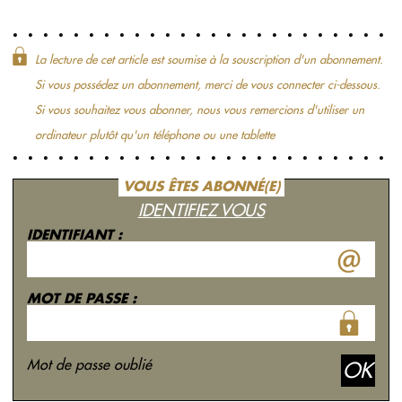
La lecture de cet article est soumise à la souscription d'un abonnement.
Si vous possédez un abonnement, merci de vous connecter ci-dessous.
Si vous souhaitez vous abonner, nous vous remercions d'utiliser un
ordinateur plutôt qu'un téléphone ou une tablette
VOUS ÊTES ABONNÉ(E)
IDENTIFIEZ VOUS
IDENTIFIANT :
MOT DE PASSE :
Mot de passe oublié