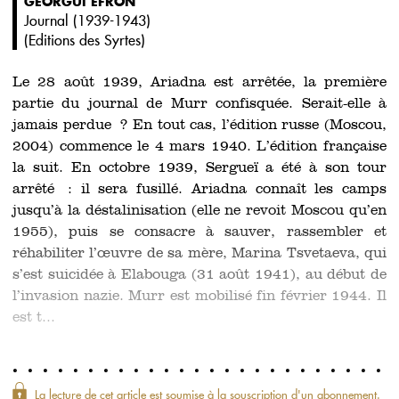
GEORGUI EFRON
Journal (1939-1943)
(
Editions des Syrtes
)
Le 28 août 1939, Ariadna est arrêtée, la première
partie du journal de Murr confisquée. Serait-elle à
jamais perdue ? En tout cas, l’édition russe (Moscou,
2004) commence le 4 mars 1940. L’édition française
la suit. En octobre 1939, Sergueï a été à son tour
arrêté : il sera fusillé. Ariadna connaît les camps
jusqu’à la déstalinisation (elle ne revoit Moscou qu’en
1955), puis se consacre à sauver, rassembler et
réhabiliter l’œuvre de sa mère, Marina Tsvetaeva, qui
s’est suicidée à Elabouga (31 août 1941), au début de
l’invasion nazie. Murr est mobilisé fin février 1944. Il
est t...
La lecture de cet article est soumise à la souscription d'un abonnement.