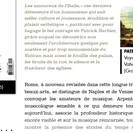
Les amoureux de l’Italie, « ces derniers
détenteurs d’un humanisme qui sait
mêler culture et jouissance, érudition et
plaisir esthétique », partiront avec pour
bagage le bel ouvrage de Patrick Barbier,
grâce auquel on découvrira non
seulement l’architecture quelque peu
austère et par trop monumentale du
PAT
Vatican mais aussi le fouillis des palais,
Voy
les bruits de la rue, le silence et la
Vati
fraîcheur des églises.
(
Gra
Rome, à nouveau revisitée dans cette longue tr
6)
beaux-arts, se distingue de Naples et de Venise
convoqué les amateurs de musique. Arpenter
musicologue sensible à ce qui demeure to
aujourd’hui, associe la profondeur historiqu
encore visible et sur la musique réincarnée, t
montré la présence des strates du temps