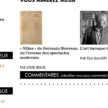
tes
« Villes » de Germain Nouveau,
L’art baroque 
ou l’ivresse des spectacles
EUR
modernes
PAR ELLA BALAERT
 Le
PAR EDDIE BREUIL
COMMENTAIRES
(identifiez-vous pour commenter)
IQUE
 le