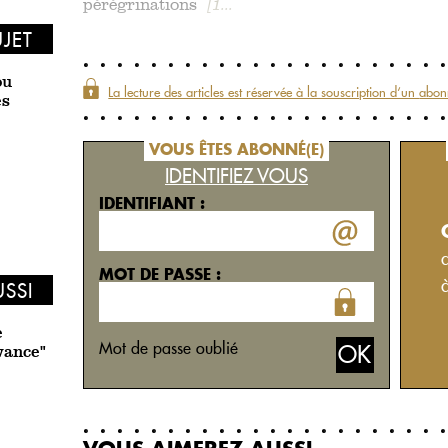
pérégrinations
[1...
UJET
ou
La lecture des articles est réservée à la souscription d‘un
abon
es
VOUS ÊTES ABONNÉ(E)
IDENTIFIEZ VOUS
IDENTIFIANT :
MOT DE PASSE :
USSI
e
Mot de passe oublié
vance"
VOUS AIMEREZ AUSSI