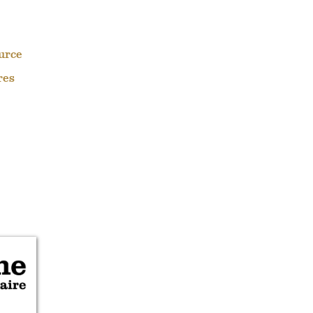
ource
res