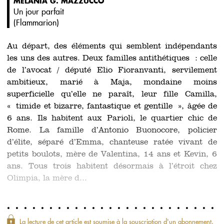
MELANIA G. MAZZUCCO
Un jour parfait
(
Flammarion
)
Au départ, des éléments qui semblent indépendants
les uns des autres. Deux familles antithétiques : celle
de l’avocat / député Elio Fioranvanti, servilement
ambitieux, marié à Maja, mondaine moins
superficielle qu’elle ne paraît, leur fille Camilla,
« timide et bizarre, fantastique et gentille », âgée de
6 ans. Ils habitent aux Parioli, le quartier chic de
Rome. La famille d’Antonio Buonocore, policier
d’élite, séparé d’Emma, chanteuse ratée vivant de
petits boulots, mère de Valentina, 14 ans et Kevin, 6
ans. Tous trois habitent désormais à l’étroit chez
Olimpia, la mère d...
La lecture de cet article est soumise à la souscription d'un abonnement.