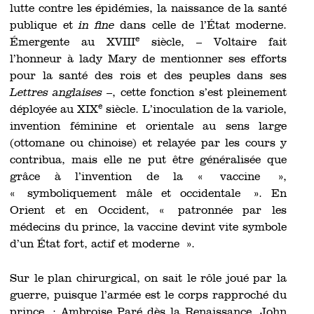
lutte contre les épidémies, la naissance de la santé
publique et
in fine
dans celle de l’État moderne.
e
Émergente au XVIII
siècle, – Voltaire fait
l’honneur à lady Mary de mentionner ses efforts
pour la santé des rois et des peuples dans ses
Lettres anglaises
–, cette fonction s’est pleinement
e
déployée au XIX
siècle. L’inoculation de la variole,
invention féminine et orientale au sens large
(ottomane ou chinoise) et relayée par les cours y
contribua, mais elle ne put être généralisée que
grâce à l’invention de la « vaccine »,
« symboliquement mâle et occidentale ». En
Orient et en Occident, « patronnée par les
médecins du prince, la vaccine devint vite symbole
d’un État fort, actif et moderne ».
Sur le plan chirurgical, on sait le rôle joué par la
guerre, puisque l’armée est le corps rapproché du
prince : Ambroise Paré dès la Renaissance, John