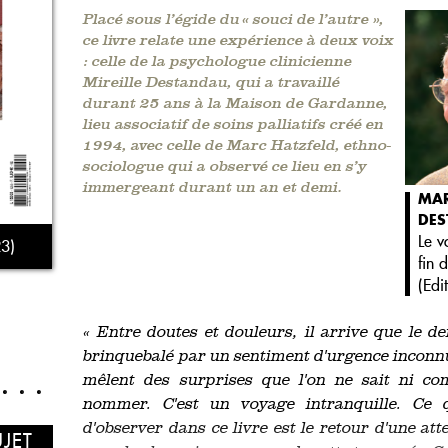
Placé sous l’égide du « souci de l’autre »,
ce livre relate une expérience à deux voix
: celle de la psychologue clinicienne
Mireille Destandau, qui a travaillé
durant 25 ans à la Maison de Gardanne,
lieu associatif de soins palliatifs créé en
1994, avec celle de Marc Hatzfeld, ethno-
sociologue qui a observé ce lieu en s’y
immergeant durant un an et demi.
MAR
DES
Le v
3)
fin 
(
Edi
« Entre doutes et douleurs, il arrive que le de
brinquebalé par un sentiment d'urgence inconnu
mêlent des surprises que l'on ne sait ni 
nommer. C'est un voyage intranquille. Ce
d'observer dans ce livre est le retour d'une att
UJET