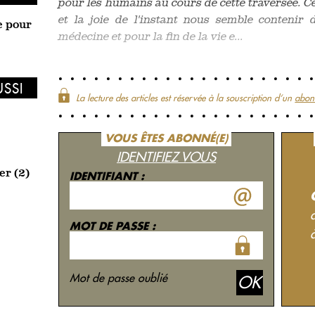
pour les humains au cours de cette traversée. Ce
et la joie de l'instant nous semble contenir
e pour
médecine et pour la fin de la vie e...
USSI
La lecture des articles est réservée à la souscription d‘un
abon
VOUS ÊTES ABONNÉ(E)
IDENTIFIEZ VOUS
er (2)
IDENTIFIANT :
MOT DE PASSE :
Mot de passe oublié