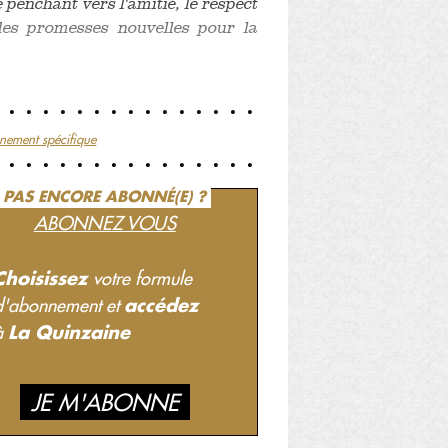
 penchant vers l'amitié, le respect
 des promesses nouvelles pour la
nement spécifique
PAS ENCORE ABONNÉ(E) ?
ABONNEZ VOUS
Choisissez
votre formule
accédez
d'abonnement et
La Quinzaine
à
JE M'ABONNE