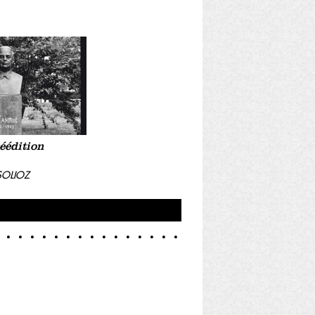
éédition
SOLIOZ