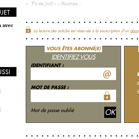
«
Tu es juif ». « Sauras...
UJET
n avec
La lecture des articles est réservée à la souscription d‘un
abon
VOUS ÊTES ABONNÉ(E)
IDENTIFIEZ VOUS
IDENTIFIANT :
USSI
MOT DE PASSE :
E
Mot de passe oublié
E