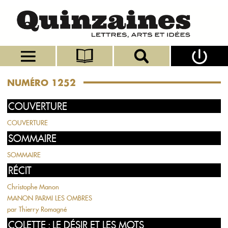
NUMÉRO 1252
COUVERTURE
COUVERTURE
SOMMAIRE
SOMMAIRE
RÉCIT
Christophe Manon
MANON PARMI LES OMBRES
par
Thierry Romagné
COLETTE : LE DÉSIR ET LES MOTS