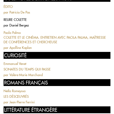
ÉDITO
par
Patricia De Pas
RELIRE COLETTE
par
Daniel Bergez
Paola Palma
COLETTE ET LE CINÉMA. ENTRETIEN AVEC PAOLA PALMA, MAÎTRESSE
DE CONFÉRENCES ET CHERCHEUSE
par
Apolline Kaplan
CURIOSITÉ
Emmanuel Venet
SONATES DU TEMPS QUI PASSE
par
Valère-Marie Marchand
ROMANS FRANÇAIS
Neïla Romeyssa
LES DÉSŒUVRÉS
par
Jean-Pierre Ferrini
LITTÉRATURE ÉTRANGÈRE