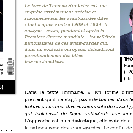
Le livre de Thomas Hunkeler est une
enquête extrêmement précise et
rigoureuse sur les avant-gardes dites
« historiques » entre 1909 et 1924. Il
analyse – avant, pendant et après la
Première Guerre mondiale – les velléités
nationalistes de ces avant-gardes qui,
dans un contexte européen, défendaient
paradoxalement des idées
THO
internationalistes.
Pari
(19
(
He
8)
Dans le texte liminaire, « En forme d’in
prévient qu’il ne s’agit pas
« de tomber dans le
lecture pour ainsi dire révisionniste des avant-
qui insisterait de façon unilatérale sur leu
L’approche est plus dialectique, elle évite de «
le nationalisme des avant-gardes. Le conflit d