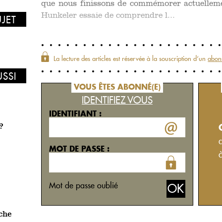
que nous finissons de commémorer actuelleme
Hunkeler essaie de comprendre l...
UJET
La lecture des articles est réservée à la souscription d‘un
abon
USSI
VOUS ÊTES ABONNÉ(E)
IDENTIFIEZ VOUS
IDENTIFIANT :
?
MOT DE PASSE :
Mot de passe oublié
rche