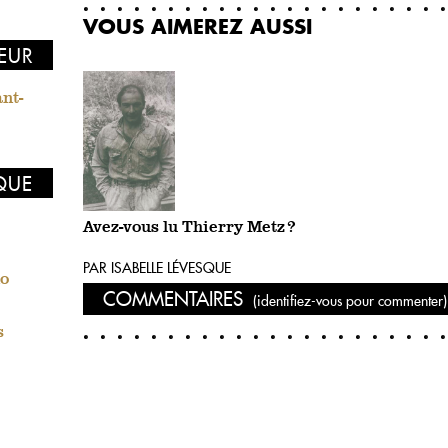
VOUS AIMEREZ AUSSI
EUR
ant-
IQUE
Avez-vous lu Thierry Metz ?
PAR ISABELLE LÉVESQUE
ño
COMMENTAIRES
(identifiez-vous pour commenter)
s