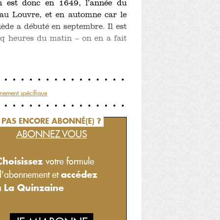
 est donc en 1649, l’année du
t au Louvre, et en automne car le
ède a débuté en septembre. Il est
inq heures du matin – on en a fait
nement spécifique
PAS ENCORE ABONNÉ(E) ?
ABONNEZ VOUS
Choisissez
votre formule
accédez
d'abonnement et
La Quinzaine
à