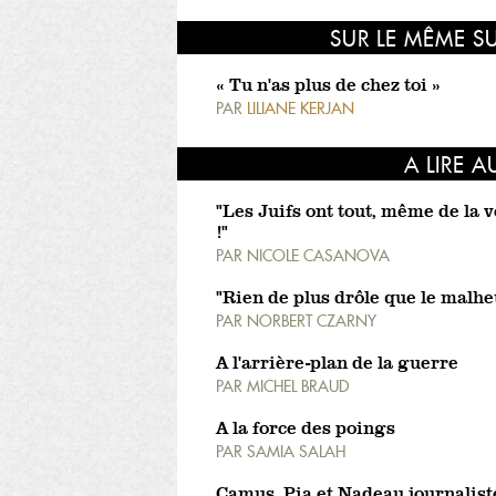
SUR LE MÊME S
« Tu n'as plus de chez toi »
PAR
LILIANE KERJAN
A LIRE A
"Les Juifs ont tout, même de la 
!"
PAR
NICOLE CASANOVA
"Rien de plus drôle que le malhe
PAR
NORBERT CZARNY
A l'arrière-plan de la guerre
PAR
MICHEL BRAUD
A la force des poings
PAR
SAMIA SALAH
Camus, Pia et Nadeau journalist