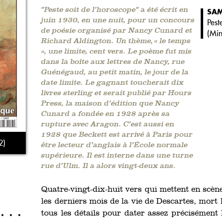
"Peste soit de l’horoscope" a été écrit en
SAM
juin 1930, en une nuit, pour un concours
Pest
de poésie organisé par Nancy Cunard et
(
Min
Richard Aldington. Un thème, « le temps
», une limite, cent vers. Le poème fut mis
dans la boîte aux lettres de Nancy, rue
Guénégaud, au petit matin, le jour de la
date limite. Le gagnant toucherait dix
livres sterling et serait publié par Hours
Press, la maison d’édition que Nancy
Cunard a fondée en 1928 après sa
rupture avec Aragon. C’est aussi en
1928 que Beckett est arrivé à Paris pour
2)
être lecteur d’anglais à l’École normale
supérieure. Il est interne dans une turne
rue d’Ulm. Il a alors vingt-deux ans.
Quatre-vingt-dix-huit vers qui mettent en scèn
les derniers mois de la vie de Descartes, mort
tous les détails pour dater assez précisément