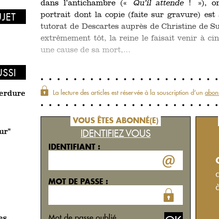
dans l’antichambre («
Qu’il attende
! »), on
portrait dont la copie (faite sur gravure) es
UJET
tutorat de Descartes auprès de Christine de Su
extrêmement tôt, la reine le faisait venir à c
une cause de sa mort,...
USSI
La lecture des articles est réservée à la souscription d‘un
abon
verdure
VOUS ÊTES ABONNÉ(E)
IDENTIFIEZ VOUS
ur"
IDENTIFIANT :
MOT DE PASSE :
Mot de passe oublié
es