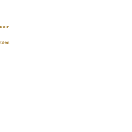
pour
ules