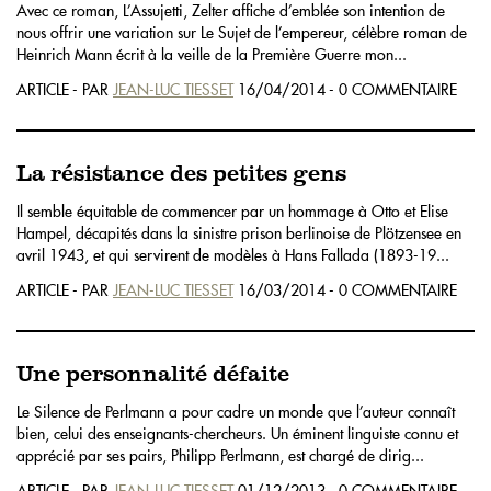
Avec ce roman, L’Assujetti, Zelter affiche d’emblée son intention de
nous offrir une variation sur Le Sujet de l’empereur, célèbre roman de
Heinrich Mann écrit à la veille de la Première Guerre mon...
ARTICLE - PAR
JEAN-LUC TIESSET
16/04/2014 - 0 COMMENTAIRE
La résistance des petites gens
Il semble équitable de commencer par un hommage à Otto et Elise
Hampel, décapités dans la sinistre prison berlinoise de Plötzensee en
avril 1943, et qui servirent de modèles à Hans Fallada (1893-19...
ARTICLE - PAR
JEAN-LUC TIESSET
16/03/2014 - 0 COMMENTAIRE
Une personnalité défaite
Le Silence de Perlmann a pour cadre un monde que l’auteur connaît
bien, celui des enseignants-chercheurs. Un éminent linguiste connu et
apprécié par ses pairs, Philipp Perlmann, est chargé de dirig...
ARTICLE - PAR
JEAN-LUC TIESSET
01/12/2013 - 0 COMMENTAIRE