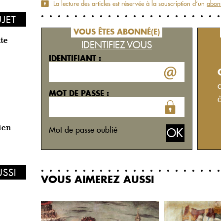
La lecture des articles est réservée à la souscription d‘un
abon
UJET
VOUS ÊTES ABONNÉ(E)
nte
IDENTIFIEZ VOUS
IDENTIFIANT :
MOT DE PASSE :
ien
Mot de passe oublié
USSI
VOUS AIMEREZ AUSSI