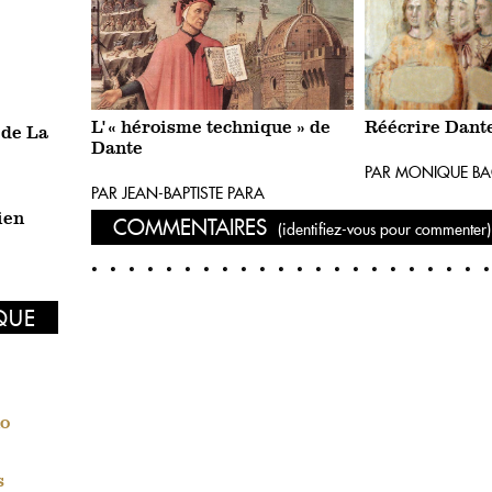
L' « héroisme technique » de
Réécrire Dant
 de La
Dante
PAR MONIQUE BAC
PAR JEAN-BAPTISTE PARA
ien
COMMENTAIRES
(identifiez-vous pour commenter)
IQUE
ño
s