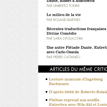
Dante, Risset à Auschwitz
PAR
UMBERTO TODINI
Le milieu de la vie
PAR
ROLAND BARTHES
Récentes traductions françaises
Divine Comédie
PAR
SARA SVOLACCHIA
Une autre Pléiade Dante. Entret
avec Carlo Ossola
PAR
PIERRE CATTANEO
ARTICLES DU MÊME CRIT
Lecture musicale d'Ingeborg
Bachmann
D’après 2666 de Roberto Bola
Phébus reprend son souffle.
Entretien avec Nils Ahl et Loui