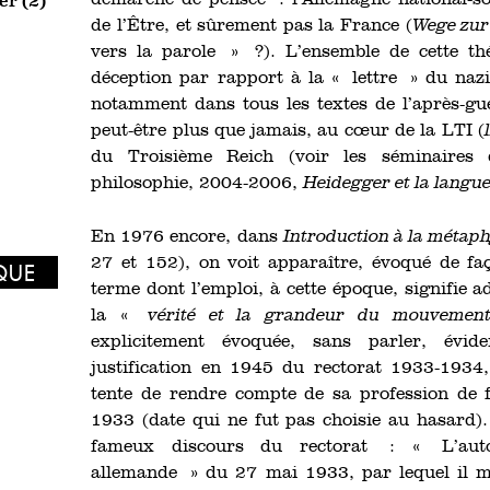
er (2)
de l’Être, et sûrement pas la France (
Wege zur
vers la parole » ?). L’ensemble de cette t
déception par rapport à la « lettre » du nazis
notamment dans tous les textes de l’après-gue
peut-être plus que jamais, au cœur de la LTI (
du Troisième Reich (voir les séminaires 
philosophie, 2004-2006,
Heidegger et la langu
En 1976 encore, dans
Introduction à la métap
27 et 152), on voit apparaître, évoqué de fa
IQUE
terme dont l’emploi, à cette époque, signifie ad
la «
vérité et la grandeur du mouvement n
explicitement évoquée, sans parler, évi
justification en 1945 du rectorat 1933-1934
tente de rendre compte de sa profession de 
1933 (date qui ne fut pas choisie au hasard).
fameux discours du rectorat : « L’auto-a
allemande » du 27 mai 1933, par lequel il me