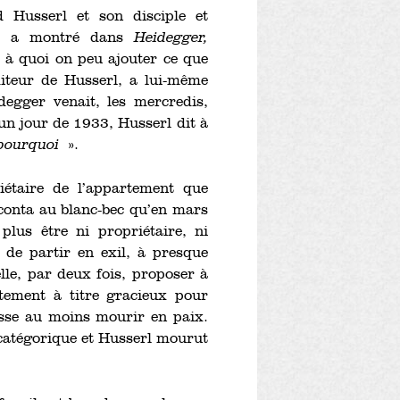
 Husserl et son disciple et
tt a montré dans
Heidegger,
, à quoi on peu ajouter ce que
diteur de Husserl, a lui-même
degger venait, les mercredis,
 un jour de 1933, Husserl dit à
 pourquoi
».
étaire de l’appartement que
aconta au blanc-bec qu’en mars
plus être ni propriétaire, ni
 de partir en exil, à presque
lle, par deux fois, proposer à
tement à titre gracieux pour
uisse au moins mourir en paix.
 catégorique et Husserl mourut