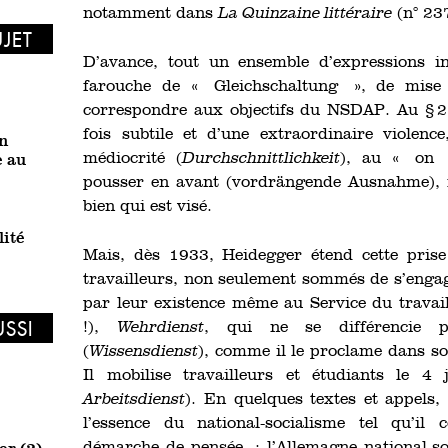
notamment dans
La Quinzaine littéraire
(n° 237
UJET
D’avance, tout un ensemble d’expressions in
farouche de « Gleichschaltung », de mise
correspondre aux objectifs du NSDAP. Au § 2
fois subtile et d’une extraordinaire violen
n
médiocrité (
Durchschnittlichkeit
), au « on 
e au
pousser en avant (vordrängende Ausnahme), fi
bien qui est visé.
lité
Mais, dès 1933, Heidegger étend cette pris
travailleurs, non seulement sommés de s’engag
par leur existence même au Service du travail
USSI
!),
Wehrdienst
, qui ne se différencie 
(
Wissensdienst
), comme il le proclame dans so
Il mobilise travailleurs et étudiants le 4
Arbeitsdienst
). En quelques textes et appels
l’essence du national-socialisme tel qu’il
démarche de pensée : l’Allemagne national-soc