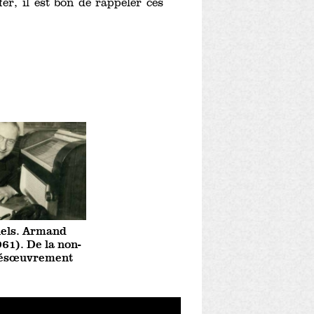
r, il est bon de rappeler ces
uels. Armand
61). De la non-
désœuvrement