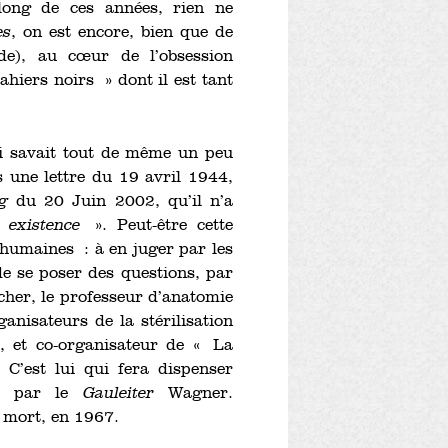
long de ces années, rien ne
es
, on est encore, bien que de
nde), au cœur de l’obsession
ahiers noirs » dont il est tant
i savait tout de même un peu
s une lettre du 19 avril 1944,
g
du 20 Juin 2002, qu’il n’a
 existence
». Peut-être cette
 humaines : à en juger par les
 de se poser des questions, par
scher, le professeur d’anatomie
anisateurs de la stérilisation
, et co-organisateur de « La
 C’est lui qui fera dispenser
ve par le
Gauleiter
Wagner.
a mort, en 1967.