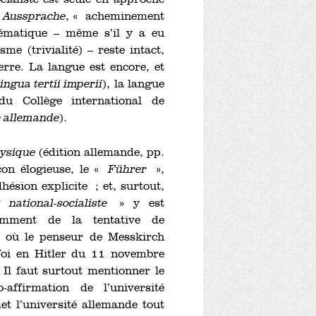
 Aussprache
, « acheminement
hématique – même s’il y a eu
me (trivialité) – reste intact,
rre. La langue est encore, et
lingua tertii imperii
), la langue
du Collège international de
e allemande
).
hysique
(édition allemande, pp.
çon élogieuse, le «
Führer
»,
hésion explicite ; et, surtout,
ational-socialiste
» y est
demment de la tentative de
, où le penseur de Messkirch
foi en Hitler du 11 novembre
 Il faut surtout mentionner le
ffirmation de l’université
t l’université allemande tout