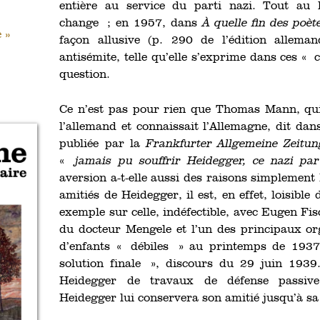
entière au service du parti nazi. Tout au 
change ; en 1957, dans
À quelle fin des poèt
 »
façon allusive (p. 290 de l’édition allema
antisémite, telle qu’elle s’exprime dans ces « c
question.
Ce n’est pas pour rien que Thomas Mann, qu
l’allemand et connaissait l’Allemagne, dit dan
publiée par la
Frankfurter Allgemeine Zeitun
«
jamais pu souffrir Heidegger, ce nazi par
aversion a-t-elle aussi des raisons simplement
amitiés de Heidegger, il est, en effet, loisible
exemple sur celle, indéfectible, avec Eugen Fi
du docteur Mengele et l’un des principaux org
d’enfants « débiles » au printemps de 1937
solution finale », discours du 29 juin 1939.
Heidegger de travaux de défense passi
Heidegger lui conservera son amitié jusqu’à s