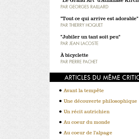
"Le Grand Art" d'Athanase Kirch
PAR
GEORGES RAILLARD
"Tout ce qui arrive est adorable"
PAR
THIERRY HOQUET
"Jubiler un tant soit peu"
PAR
JEAN LACOSTE
À bicyclette
PAR
PIERRE PACHET
ARTICLES DU MÊME CRIT
Avant la tempête
Une découverte philosophique
Un récit autrichien
Au coeur du monde
Au coeur de l'alpage