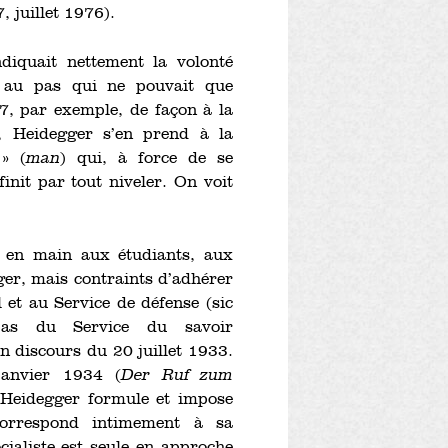
, juillet 1976).
diquait nettement la volonté
 au pas qui ne pouvait que
7, par exemple, de façon à la
ce, Heidegger s’en prend à la
» (
man
) qui, à force de se
nit par tout niveler. On voit
e en main aux étudiants, aux
er, mais contraints d’adhérer
 et au Service de défense (sic
pas du Service du savoir
n discours du 20 juillet 1933.
 janvier 1934 (
Der Ruf zum
, Heidegger formule et impose
 correspond intimement à sa
ialiste est seule en approche