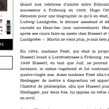
Quant aux relations d’amitié entre Edmund
successeur à Fribourg en 1928, Hugo O
éléments pour une biographie
ce qu’il en était
Ludwig Landgrebe, le dernier assistant et é
raconté au blanc-bec (non universitaire). Hei
après ses cours faire sa sieste chez Husserl et
Landgrebe: «
Martin ne vient plus, je sais bien
LE
En 1954, madame Feist, qui était la propri
Husserl louait à Lorettostrasse à Fribourg, r
1938 Husserl, en tant que Juif, ne pouvait 
locataire, ni même vagabond et fut contraint
quatre-vingts ans. Aussi madame Feist alla-t-e
Heidegger de mettre à disposition cet appar
l’Institut de philosophie, afin que Husserl p
Heidegger, par deux fois, lui opposa un refus
en avril.