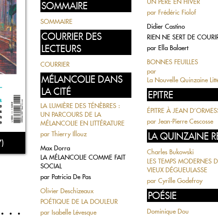
UN PÈRE EN HIVER
SOMMAIRE
par
Frédéric Fiolof
SOMMAIRE
Didier Castino
COURRIER DES
RIEN NE SERT DE COUR
LECTEURS
par
Ella Balaert
BONNES FEUILLES
COURRIER
par
MÉLANCOLIE DANS
La Nouvelle Quinzaine Litt
LA CITÉ
EPITRE
LA LUMIÈRE DES TÉNÈBRES :
ÉPITRE À JEAN D’ORME
UN PARCOURS DE LA
par
Jean-Pierre Cescosse
MÉLANCOLIE EN LITTÉRATURE
par
Thierry Illouz
LA QUINZAINE RE
)
Max Dorra
Charles Bukowski
LA MÉLANCOLIE COMME FAIT
LES TEMPS MODERNES 
SOCIAL
VIEUX DÉGUEULASSE
par
Patricia De Pas
par
Cyrille Godefroy
Olivier Deschizeaux
POÉSIE
POÉTIQUE DE LA DOULEUR
Dominique Dou
par
Isabelle Lévesque