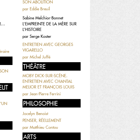
SON ABOLITION
par
Eddie Breuil
Sabine Melchior-Bonnet
IR…
L’EMPREINTE DE LA MÈRE SUR
L’HISTOIRE
par
Serge Koster
ENTRETIEN AVEC GEORGES
VIGARELLO
éraire
par
Michel Juffé
THÉÂTRE
SSON
MOBY DICK-SUR-SCÈNE.
ENTRETIEN AVEC CHANTAL
LIT
MELIOR ET FRANÇOIS LOUIS
par
Jean-Pierre Ferrini
PHILOSOPHIE
D'UN
Jocelyn Benoist
PENSER, RÉELLEMENT
par
Matthieu Contou
ARTS