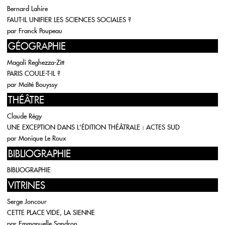
Bernard Lahire
FAUT-IL UNIFIER LES SCIENCES SOCIALES ?
par
Franck Poupeau
GÉOGRAPHIE
Magali Reghezza-Zitt
PARIS COULE-T-IL ?
par
Maïté Bouyssy
THÉÂTRE
Claude Régy
UNE EXCEPTION DANS L'ÉDITION THÉÂTRALE : ACTES SUD
par
Monique Le Roux
BIBLIOGRAPHIE
BIBLIOGRAPHIE
VITRINES
Serge Joncour
CETTE PLACE VIDE, LA SIENNE
par
Emmanuelle Sandron