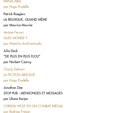
IMPLACABLE
par
Hugo Pradelle
Patrick Roegiers
LA BELGIQUE, QUAND MÊME
par
Maurice Mourier
Jérôme Ferrari
QUEL MONDE ?
par
Natacha Andriamirado
Julia Deck
"DE PLUS EN PLUS FLOU"
par
Norbert Czarny
Charly Delwart
LA FICTION ABSOLUE
par
Hugo Pradelle
Jonathan Dee
STOP PUB : MENSONGES ET MESSAGES
par
Liliane Kerjan
CHRISTA WOLF EN UN COMBAT INÉGAL
par
Rodrigo Fresan