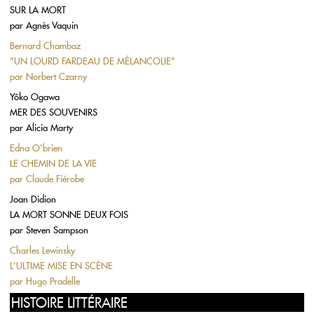
SUR LA MORT
par
Agnès Vaquin
Bernard Chambaz
"UN LOURD FARDEAU DE MÉLANCOLIE"
par
Norbert Czarny
Yôko Ogawa
MER DES SOUVENIRS
par
Alicia Marty
Edna O'brien
LE CHEMIN DE LA VIE
par
Claude Fiérobe
Joan Didion
LA MORT SONNE DEUX FOIS
par
Steven Sampson
Charles Lewinsky
L'ULTIME MISE EN SCÈNE
par
Hugo Pradelle
HISTOIRE LITTÉRAIRE