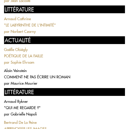
par
Jean Lacoste
LITTÉRATURE
Arnaud Cathrine
"LE LABYRINTHE DE L'INTIMITÉ"
par
Norbert Czarny
ACTUALITÉ
Gaëlle Obiégly
POÉTIQUE DE LA FAILLE
par
Sophie Ehrsam
Alain Veinstein
COMMENT NE PAS ÉCRIRE UN ROMAN
par
Maurice Mourier
LITTÉRATURE
Arnaud Rykner
"QUI ME REGARDE ?"
par
Gabrielle Napoli
Bertrand De La Peine
APPRIVOISER LES IMAGES