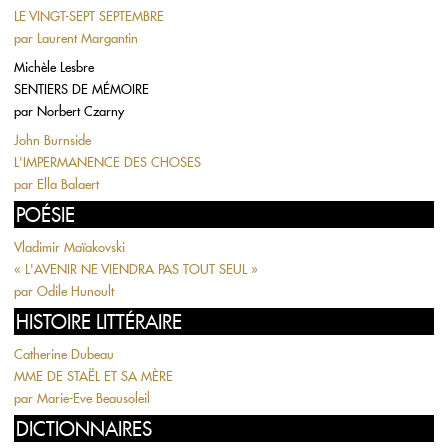
LE VINGT-SEPT SEPTEMBRE
par
Laurent Margantin
Michèle Lesbre
SENTIERS DE MÉMOIRE
par
Norbert Czarny
John Burnside
L'IMPERMANENCE DES CHOSES
par
Ella Balaert
POÉSIE
Vladimir Maïakovski
« L'AVENIR NE VIENDRA PAS TOUT SEUL »
par
Odile Hunoult
HISTOIRE LITTÉRAIRE
Catherine Dubeau
MME DE STAËL ET SA MÈRE
par
Marie-Eve Beausoleil
DICTIONNAIRES