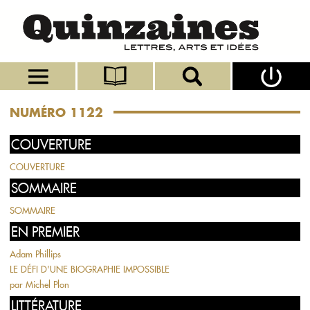
NUMÉRO 1122
COUVERTURE
COUVERTURE
SOMMAIRE
SOMMAIRE
EN PREMIER
Adam Phillips
LE DÉFI D'UNE BIOGRAPHIE IMPOSSIBLE
par
Michel Plon
LITTÉRATURE