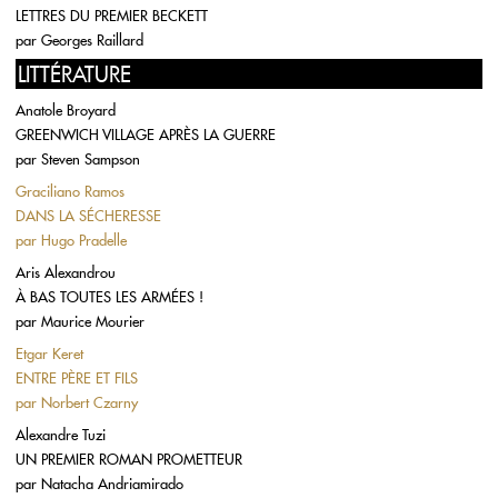
LETTRES DU PREMIER BECKETT
par
Georges Raillard
LITTÉRATURE
Anatole Broyard
GREENWICH VILLAGE APRÈS LA GUERRE
par
Steven Sampson
Graciliano Ramos
DANS LA SÉCHERESSE
par
Hugo Pradelle
Aris Alexandrou
À BAS TOUTES LES ARMÉES !
par
Maurice Mourier
Etgar Keret
ENTRE PÈRE ET FILS
par
Norbert Czarny
Alexandre Tuzi
UN PREMIER ROMAN PROMETTEUR
par
Natacha Andriamirado