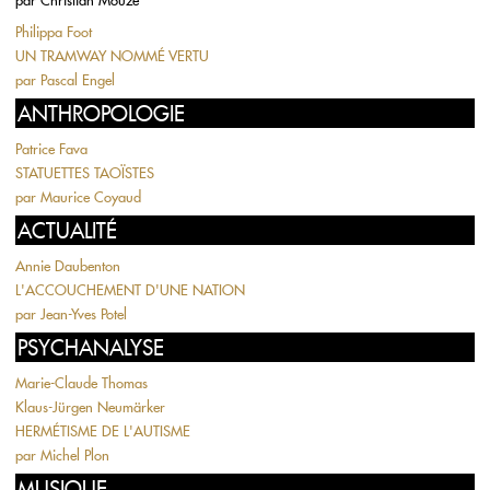
par
Christian Mouze
Philippa Foot
UN TRAMWAY NOMMÉ VERTU
par
Pascal Engel
ANTHROPOLOGIE
Patrice Fava
STATUETTES TAOÏSTES
par
Maurice Coyaud
ACTUALITÉ
Annie Daubenton
L'ACCOUCHEMENT D'UNE NATION
par
Jean-Yves Potel
PSYCHANALYSE
Marie-Claude Thomas
Klaus-Jürgen Neumärker
HERMÉTISME DE L'AUTISME
par
Michel Plon
MUSIQUE