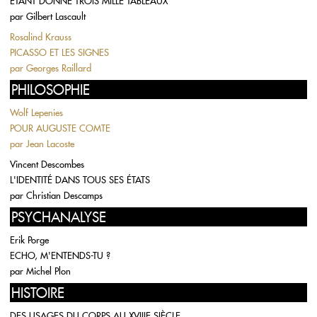
ETANT DONNÉ TROIS MILLE TABLEAUX
par
Gilbert Lascault
Rosalind Krauss
PICASSO ET LES SIGNES
par
Georges Raillard
PHILOSOPHIE
Wolf Lepenies
POUR AUGUSTE COMTE
par
Jean Lacoste
Vincent Descombes
L'IDENTITÉ DANS TOUS SES ÉTATS
par
Christian Descamps
PSYCHANALYSE
Erik Porge
ECHO, M'ENTENDS-TU ?
par
Michel Plon
HISTOIRE
DES USAGES DU CORPS AU XVIIIE SIÈCLE