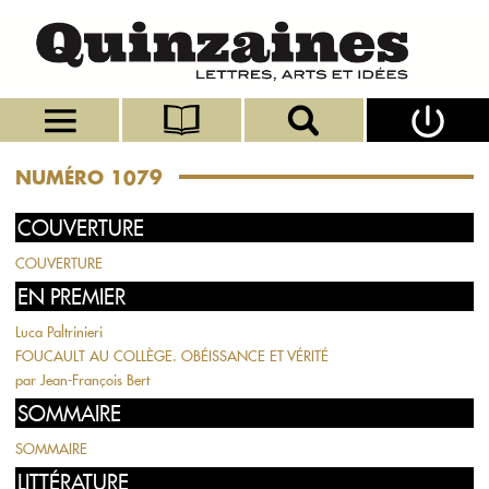
NUMÉRO 1079
COUVERTURE
COUVERTURE
EN PREMIER
Luca Paltrinieri
FOUCAULT AU COLLÈGE. OBÉISSANCE ET VÉRITÉ
par
Jean-François Bert
SOMMAIRE
SOMMAIRE
LITTÉRATURE